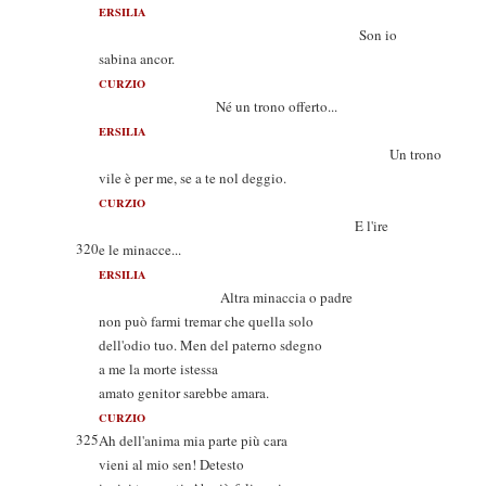
ERSILIA
Son io
sabina ancor.
CURZIO
Né un trono offerto...
ERSILIA
Un trono
vile è per me, se a te nol deggio.
CURZIO
E l'ire
320
e le minacce...
ERSILIA
Altra minaccia o padre
non può farmi tremar che quella solo
dell'odio tuo. Men del paterno sdegno
a me la morte istessa
amato genitor sarebbe amara.
CURZIO
325
Ah dell'anima mia parte più cara
vieni al mio sen! Detesto