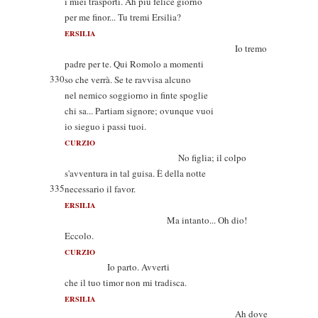
i miei trasporti. Ah più felice giorno
per me finor... Tu tremi Ersilia?
ERSILIA
Io tremo
padre per te. Qui Romolo a momenti
330
so che verrà. Se te ravvisa alcuno
nel nemico soggiorno in finte spoglie
chi sa... Partiam signore; ovunque vuoi
io sieguo i passi tuoi.
CURZIO
No figlia; il colpo
s'avventura in tal guisa. È della notte
335
necessario il favor.
ERSILIA
Ma intanto... Oh dio!
Eccolo.
CURZIO
Io parto. Avverti
che il tuo timor non mi tradisca.
ERSILIA
Ah dove