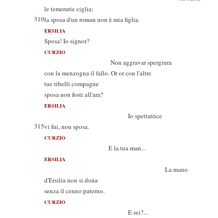
le temerarie ciglia;
310
la sposa d'un roman non è mia figlia.
ERSILIA
Sposa! Io signor?
CURZIO
Non aggravar spergiura
con la menzogna il fallo. Or or con l'altre
tue ribelli compagne
sposa non fosti all'ara?
ERSILIA
Io spettatrice
315
vi fui, non sposa.
CURZIO
E la tua man...
ERSILIA
La mano
d'Ersilia non si dona
senza il cenno paterno.
CURZIO
E sei?...