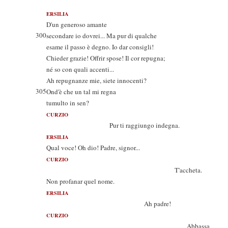
ERSILIA
D'un generoso amante
300
secondare io dovrei... Ma pur di qualche
esame il passo è degno. Io dar consigli!
Chieder grazie! Offrir spose! Il cor repugna;
né so con quali accenti...
Ah repugnanze mie, siete innocenti?
305
Ond'è che un tal mi regna
tumulto in sen?
CURZIO
Pur ti raggiungo indegna.
ERSILIA
Qual voce! Oh dio! Padre, signor...
CURZIO
T'accheta.
Non profanar quel nome.
ERSILIA
Ah padre!
CURZIO
Abbassa