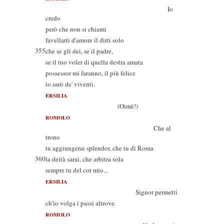
Io
credo
però che non si chiami
favellarti d'amore il dirti solo
355
che se gli dei, se il padre,
se il tuo voler di quella destra amata
possessor mi faranno, il più felice
io sarò de' viventi.
ERSILIA
(Oimè!)
ROMOLO
Che al
trono
tu aggiungerai splendor, che tu di Roma
360
la deità sarai, che arbitra sola
sempre tu del cor mio...
ERSILIA
Signor permetti
ch'io volga i passi altrove.
ROMOLO