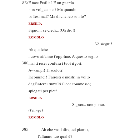
375
E tace Ersilia? E un guardo
non volge a me? Ma quando
t'offesi mai? Ma di che reo son io?
ERSILIA
Signor... se credi... (Oh dio!)
ROMOLO
Né siegui!
Ah qualche
nuovo affanno t'opprime. A questo segno
380
mai ti reser confusa i tuoi rigori.
Avvampi! Ti scolori!
Incominci! T'arresti e mostri in volto
dagl'interni tumulti il cor commosso;
spiegati per pietà.
ERSILIA
Signor... non posso.
(Piange)
ROMOLO
385
Ah che vuol dir quel pianto,
l'affanno tuo qual è?