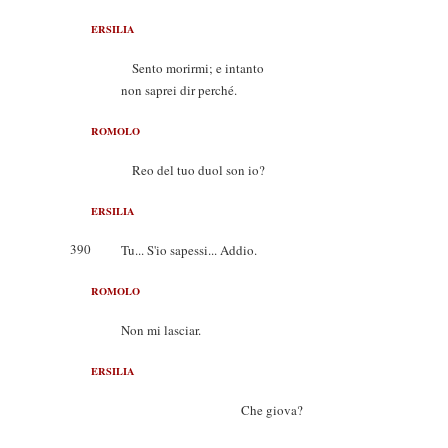
ERSILIA
Sento morirmi; e intanto
non saprei dir perché.
ROMOLO
Reo del tuo duol son io?
ERSILIA
390
Tu... S'io sapessi... Addio.
ROMOLO
Non mi lasciar.
ERSILIA
Che giova?