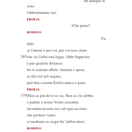
Ah dunque io
sono
l'abborrimento tuo.
ERSILIA
(Che pena!)
ROMOLO
Un
fallo
se l'amore è per voi, per voi non credo
365
che sia l'odio una legge. Alfin frapposta
è pur qualche distanza
fra sì contrari affetti. Amante e sposa
se dal ciel m'è negata,
può ben essermi Ersilia amica e grata.
ERSILIA
370
(Non so più dove io sia. Non so s'io debba
o partire o restar. Vorrei scusarmi,
incominciar non oso; ed ogni accento
che proferir vorrei
si trasforma in sospir fra' labbri miei).
ROMOLO