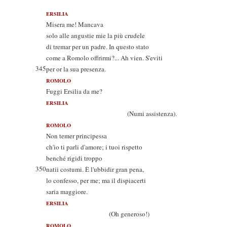
ERSILIA
Misera me! Mancava
solo alle angustie mie la più crudele
di tremar per un padre. In questo stato
come a Romolo offrirmi?... Ah vien. S'eviti
345
per or la sua presenza.
ROMOLO
Fuggi Ersilia da me?
ERSILIA
(Numi assistenza).
ROMOLO
Non temer principessa
ch'io ti parli d'amore; i tuoi rispetto
benché rigidi troppo
350
natii costumi. È l'ubbidir gran pena,
lo confesso, per me; ma il dispiacerti
saria maggiore.
ERSILIA
(Oh generoso!)
ROMOLO