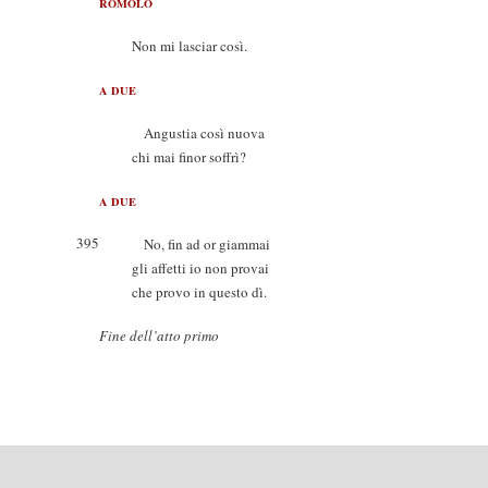
ROMOLO
Non mi lasciar così.
A DUE
Angustia così nuova
chi mai finor soffrì?
A DUE
395
No, fin ad or giammai
gli affetti io non provai
che provo in questo dì.
Fine dell’atto primo