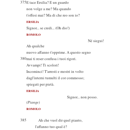
375
E tace Ersilia? E un guardo
non volge a me? Ma quando
t'offesi mai? Ma di che reo son io?
ERSILIA
Signor... se credi... (Oh dio!)
ROMOLO
Né siegui!
Ah qualche
nuovo affanno t'opprime. A questo segno
380
mai ti reser confusa i tuoi rigori.
Avvampi! Ti scolori!
Incominci! T'arresti e mostri in volto
dagl'interni tumulti il cor commosso;
spiegati per pietà.
ERSILIA
Signor... non posso.
(Piange)
ROMOLO
385
Ah che vuol dir quel pianto,
l'affanno tuo qual è?