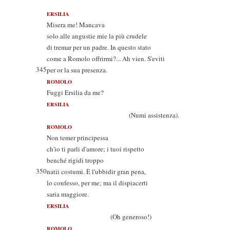
ERSILIA
Misera me! Mancava
solo alle angustie mie la più crudele
di tremar per un padre. In questo stato
come a Romolo offrirmi?... Ah vien. S'eviti
345
per or la sua presenza.
ROMOLO
Fuggi Ersilia da me?
ERSILIA
(Numi assistenza).
ROMOLO
Non temer principessa
ch'io ti parli d'amore; i tuoi rispetto
benché rigidi troppo
350
natii costumi. È l'ubbidir gran pena,
lo confesso, per me; ma il dispiacerti
saria maggiore.
ERSILIA
(Oh generoso!)
ROMOLO