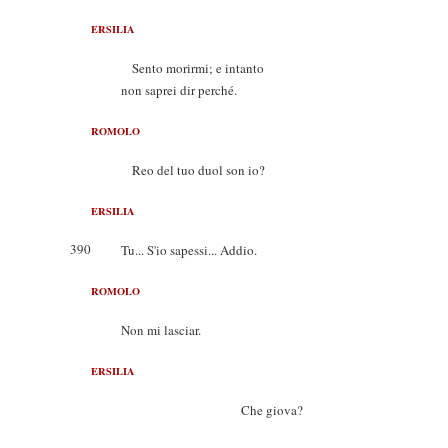
ERSILIA
Sento morirmi; e intanto
non saprei dir perché.
ROMOLO
Reo del tuo duol son io?
ERSILIA
390
Tu... S'io sapessi... Addio.
ROMOLO
Non mi lasciar.
ERSILIA
Che giova?