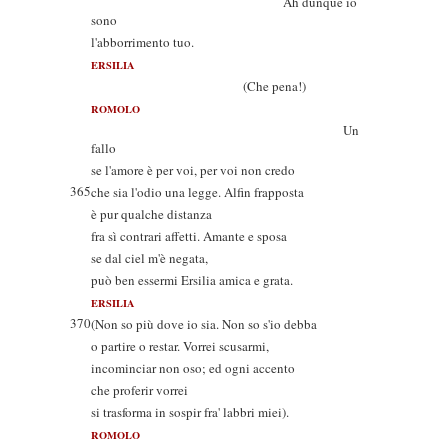
Ah dunque io
sono
l'abborrimento tuo.
ERSILIA
(Che pena!)
ROMOLO
Un
fallo
se l'amore è per voi, per voi non credo
365
che sia l'odio una legge. Alfin frapposta
è pur qualche distanza
fra sì contrari affetti. Amante e sposa
se dal ciel m'è negata,
può ben essermi Ersilia amica e grata.
ERSILIA
370
(Non so più dove io sia. Non so s'io debba
o partire o restar. Vorrei scusarmi,
incominciar non oso; ed ogni accento
che proferir vorrei
si trasforma in sospir fra' labbri miei).
ROMOLO