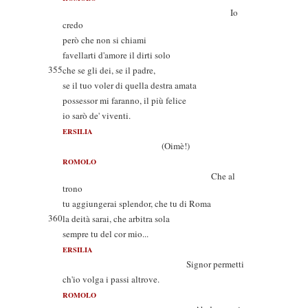
Io
credo
però che non si chiami
favellarti d'amore il dirti solo
355
che se gli dei, se il padre,
se il tuo voler di quella destra amata
possessor mi faranno, il più felice
io sarò de' viventi.
ERSILIA
(Oimè!)
ROMOLO
Che al
trono
tu aggiungerai splendor, che tu di Roma
360
la deità sarai, che arbitra sola
sempre tu del cor mio...
ERSILIA
Signor permetti
ch'io volga i passi altrove.
ROMOLO