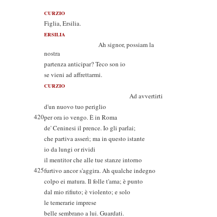
CURZIO
Figlia, Ersilia.
ERSILIA
Ah signor, possiam la
nostra
partenza anticipar? Teco son io
se vieni ad affrettarmi.
CURZIO
Ad avvertirti
d'un nuovo tuo periglio
420
per ora io vengo. È in Roma
de' Ceninesi il prence. Io gli parlai;
che partiva asserì; ma in questo istante
io da lungi or rividi
il mentitor che alle tue stanze intorno
425
furtivo ancor s'aggira. Ah qualche indegno
colpo ei matura. Il folle t'ama; è punto
dal mio rifiuto; è violento; e solo
le temerarie imprese
belle sembrano a lui. Guardati.