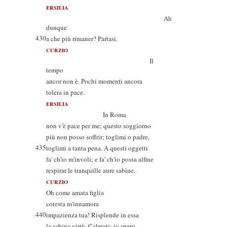
ERSILIA
Ah
dunque
430
a che più rimaner? Partasi.
CURZIO
Il
tempo
ancor non è. Pochi momenti ancora
tolera in pace.
ERSILIA
In Roma
non v'è pace per me; questo soggiorno
più non posso soffrir; toglimi o padre,
435
toglimi a tanta pena. A questi oggetti
fa' ch'io m'involi; e fa' ch'io possa alfine
respirar le tranquille aure sabine.
CURZIO
Oh come amata figlia
cotesta m'innamora
440
impazienza tua! Risplende in essa
la sabina virtù. Calmati; io spero