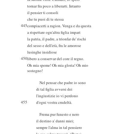
tornar fra poco a liberarti. Intanto
il pensier ti consoli
che tu puoi di te stessa
445
compiacerti a ragion. Venga e da questa
a rispettare ogn'altra figlia impari
la patria, il padre, a trionfar de' rischi
del sesso e dell'età, fra le amorose
lusinghe insidiose
450
libero a conservar del core il regno.
Oh mia speme! Oh mia gloria! Oh mio
sostegno!
Nel pensar che padre io sono
di tal figlia avversi dei
l'ingiustizie io vi perdono
455
d'ogni vostra crudeltà.
Frema pur funesto e nero
il destino a' danni miei;
sempre l'alma in tal pensiero