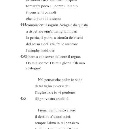
tornar fra poco a liberarti. Intanto
il pensier ti consoli
che tu puoi di te stessa
445
compiacerti a ragion. Venga e da questa
a rispettare ogn'altra figlia impari
la patria, il padre, a trionfar de' rischi
del sesso e dell'età, fra le amorose
lusinghe insidiose
450
libero a conservar del core il regno.
Oh mia speme! Oh mia gloria! Oh mio
sostegno!
Nel pensar che padre io sono
di tal figlia avversi dei
l'ingiustizie io vi perdono
455
d'ogni vostra crudeltà.
Frema pur funesto e nero
il destino a' danni miei;
sempre l'alma in tal pensiero