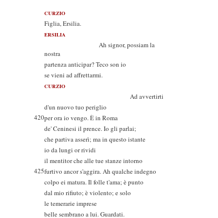
CURZIO
Figlia, Ersilia.
ERSILIA
Ah signor, possiam la
nostra
partenza anticipar? Teco son io
se vieni ad affrettarmi.
CURZIO
Ad avvertirti
d'un nuovo tuo periglio
420
per ora io vengo. È in Roma
de' Ceninesi il prence. Io gli parlai;
che partiva asserì; ma in questo istante
io da lungi or rividi
il mentitor che alle tue stanze intorno
425
furtivo ancor s'aggira. Ah qualche indegno
colpo ei matura. Il folle t'ama; è punto
dal mio rifiuto; è violento; e solo
le temerarie imprese
belle sembrano a lui. Guardati.