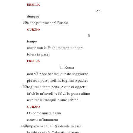
ERSILIA
Ah
dunque
430
a che più rimaner? Partasi.
CURZIO
Il
tempo
ancor non è. Pochi momenti ancora
tolera in pace.
ERSILIA
In Roma
non v'è pace per me; questo soggiorno
più non posso soffrir; toglimi o padre,
435
toglimi a tanta pena. A questi oggetti
fa' ch'io m'involi; e fa' ch'io possa alfine
respirar le tranquille aure sabine.
CURZIO
Oh come amata figlia
cotesta m'innamora
440
impazienza tua! Risplende in essa
la sabina virtù. Calmati; io spero