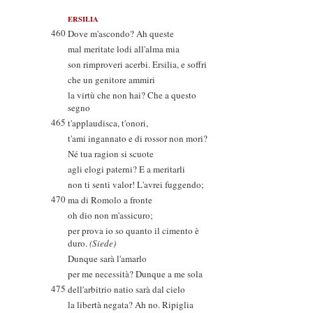
ERSILIA
460
Dove m'ascondo? Ah queste
mal meritate lodi all'alma mia
son rimproveri acerbi. Ersilia, e soffri
che un genitore ammiri
la virtù che non hai? Che a questo
segno
465
t'applaudisca, t'onori,
t'ami ingannato e di rossor non mori?
Né tua ragion si scuote
agli elogi paterni? E a meritarli
non ti senti valor! L'avrei fuggendo;
470
ma di Romolo a fronte
oh dio non m'assicuro;
per prova io so quanto il cimento è
duro.
(Siede)
Dunque sarà l'amarlo
per me necessità? Dunque a me sola
475
dell'arbitrio natio sarà dal cielo
la libertà negata? Ah no. Ripiglia