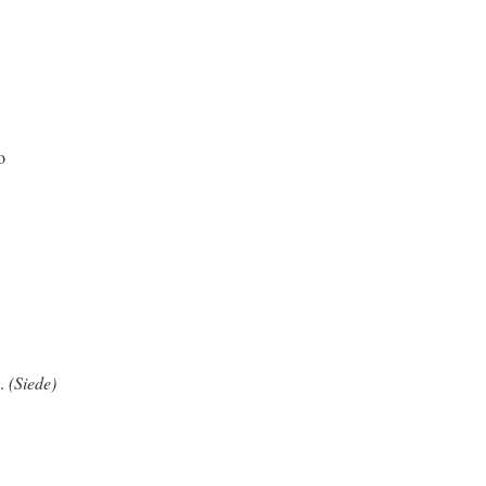
o
o.
(Siede)