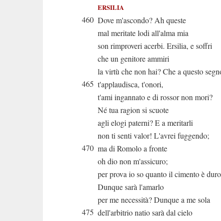
ERSILIA
460
Dove m'ascondo? Ah queste
mal meritate lodi all'alma mia
son rimproveri acerbi. Ersilia, e soffri
che un genitore ammiri
la virtù che non hai? Che a questo segn
465
t'applaudisca, t'onori,
t'ami ingannato e di rossor non mori?
Né tua ragion si scuote
agli elogi paterni? E a meritarli
non ti senti valor! L'avrei fuggendo;
470
ma di Romolo a fronte
oh dio non m'assicuro;
per prova io so quanto il cimento è dur
Dunque sarà l'amarlo
per me necessità? Dunque a me sola
475
dell'arbitrio natio sarà dal cielo