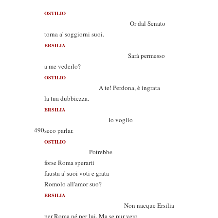
OSTILIO
Or dal Senato
torna a' soggiorni suoi.
ERSILIA
Sarà permesso
a me vederlo?
OSTILIO
A te! Perdona, è ingrata
la tua dubbiezza.
ERSILIA
Io voglio
490
seco parlar.
OSTILIO
Potrebbe
forse Roma sperarti
fausta a' suoi voti e grata
Romolo all'amor suo?
ERSILIA
Non nacque Ersilia
per Roma né per lui. Ma se pur vero