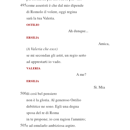
495
come asseristi è che dal mio dipende
di Romolo il volere, oggi regina
sarà la tua Valeria.
OSTILIO
Ah dunque...
ERSILIA
Amica,
(A Valeria che esce)
se mi secondan gli astri, un regio serto
ad apprestarti io vado.
VALERIA
A me?
ERSILIA
Sì. Mia
500
di così bel pensiero
non è la gloria. Al generoso Ostilio
debitrice ne sono. Egli una degna
sposa del re di Roma
in te propone; io con ragion l'ammiro;
505
e ad emularlo ambiziosa aspiro.