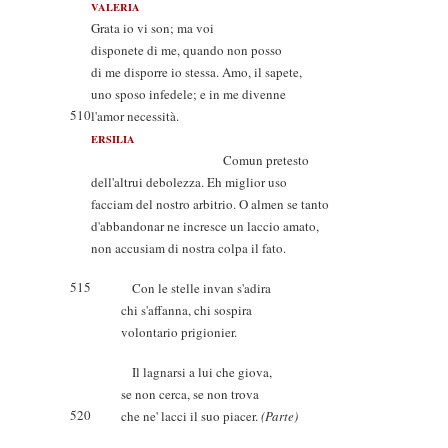
VALERIA
Grata io vi son; ma voi
disponete di me, quando non posso
di me disporre io stessa. Amo, il sapete,
uno sposo infedele; e in me divenne
510
l'amor necessità.
ERSILIA
Comun pretesto
dell'altrui debolezza. Eh miglior uso
facciam del nostro arbitrio. O almen se tanto
d'abbandonar ne incresce un laccio amato,
non accusiam di nostra colpa il fato.
515
Con le stelle invan s'adira
chi s'affanna, chi sospira
volontario prigionier.
Il lagnarsi a lui che giova,
se non cerca, se non trova
520
che ne' lacci il suo piacer.
(Parte)