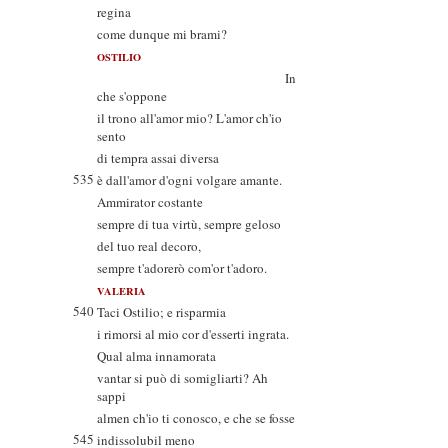
regina
come dunque mi brami?
OSTILIO
In
che s'oppone
il trono all'amor mio? L'amor ch'io
sento
di tempra assai diversa
535
è dall'amor d'ogni volgare amante.
Ammirator costante
sempre di tua virtù, sempre geloso
del tuo real decoro,
sempre t'adorerò com'or t'adoro.
VALERIA
540
Taci Ostilio; e risparmia
i rimorsi al mio cor d'esserti ingrata.
Qual alma innamorata
vantar si può di somigliarti? Ah
sappi
almen ch'io ti conosco, e che se fosse
545
indissolubil meno