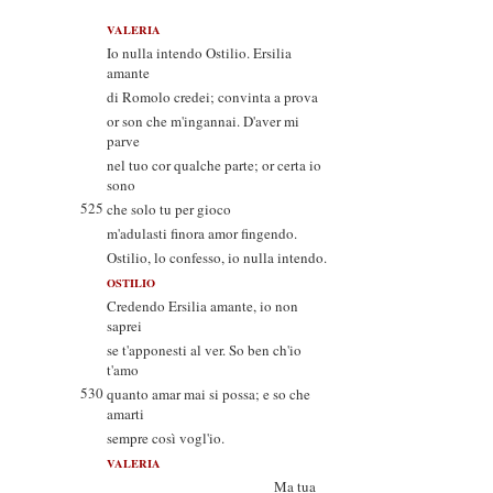
VALERIA
Io nulla intendo Ostilio. Ersilia
amante
di Romolo credei; convinta a prova
or son che m'ingannai. D'aver mi
parve
nel tuo cor qualche parte; or certa io
sono
525
che solo tu per gioco
m'adulasti finora amor fingendo.
Ostilio, lo confesso, io nulla intendo.
OSTILIO
Credendo Ersilia amante, io non
saprei
se t'apponesti al ver. So ben ch'io
t'amo
530
quanto amar mai si possa; e so che
amarti
sempre così vogl'io.
VALERIA
Ma tua