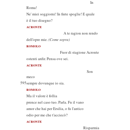
In
Roma!
Ne' miei soggiorni! In finte spoglie! E quale
è il tuo disegno?
ACRONTE
A te ragion non rendo
dell'opre mie.
(Come sopra)
ROMOLO
Fuor di stagione Acronte
ostenti ardir. Pensa ove sei.
ACRONTE
Son
meco
595
sempre dovunque io sia.
ROMOLO
Ma il valore è follia
prence nel caso tuo. Parla. Fu il vano
amor che hai per Ersilia, o fu l'antico
odio per me che t'acciecò?
ACRONTE
Risparmia