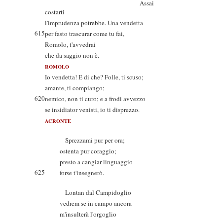
Assai
costarti
l'imprudenza potrebbe. Una vendetta
615
per fasto trascurar come tu fai,
Romolo, t'avvedrai
che da saggio non è.
ROMOLO
Io vendetta! E di che? Folle, ti scuso;
amante, ti compiango;
620
nemico, non ti curo; e a frodi avvezzo
se insidiator venisti, io ti disprezzo.
ACRONTE
Sprezzami pur per ora;
ostenta pur coraggio;
presto a cangiar linguaggio
625
forse t'insegnerò.
Lontan dal Campidoglio
vedrem se in campo ancora
m'insulterà l'orgoglio