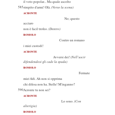
il voto popolar... Ma quale ascolto
585
strepito d'armi! Olà.
(Verso la scena)
ACRONTE
No; questo
acciaro
non è facil trofeo.
(Dentro)
ROMOLO
Contro un romano
i miei custodi!
ACRONTE
Avversi dei!
(Nell’uscir
difendendosi gli cade la spada)
ROMOLO
Fermate
miei fidi. Ah non si opprima
chi difesa non ha. Stelle! M'inganno?
590
Acronte tu non sei?
ACRONTE
Lo sono.
(Con
alterigia)
ROMOLO