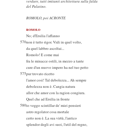
verdure, tutti imitanti architettura sulla falda
del Palatino.
ROMOLO, poi ACRONTE
ROMOLO
No; d'Ersilia l'affanno
570
non è tutto rigor. Vidi in quel volto,
da quel labbro ascoltai...
Romolo! E come mai
fra le minacce ostili, in mezzo a tante
cure d'un nuovo impero ha nel tuo petto
575
pur trovato ricetto
l'amor così! Tal debolezza... Ah sempre
debolezza non è. Cangia natura
allor che amor con la ragion congiura.
Quel che ad Ersilia in fronte
580
io veggo scintillar de' miei pensieri
astro regolator cosa mortale
certo non è. La sua virtù, l'antico
splendor degli avi suoi, l'util del regno,