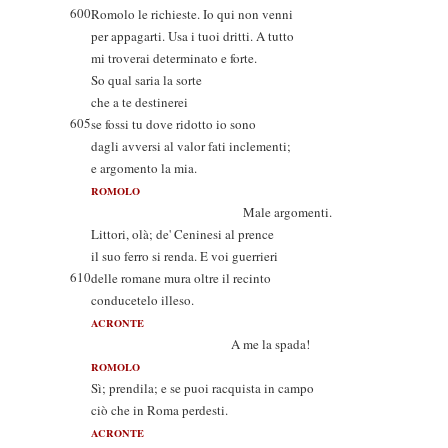
600
Romolo le richieste. Io qui non venni
per appagarti. Usa i tuoi dritti. A tutto
mi troverai determinato e forte.
So qual saria la sorte
che a te destinerei
605
se fossi tu dove ridotto io sono
dagli avversi al valor fati inclementi;
e argomento la mia.
ROMOLO
Male argomenti.
Littori, olà; de' Ceninesi al prence
il suo ferro si renda. E voi guerrieri
610
delle romane mura oltre il recinto
conducetelo illeso.
ACRONTE
A me la spada!
ROMOLO
Sì; prendila; e se puoi racquista in campo
ciò che in Roma perdesti.
ACRONTE