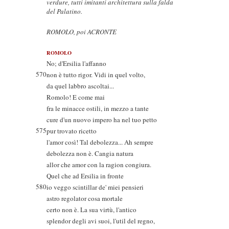
verdure, tutti imitanti architettura sulla falda
del Palatino.
ROMOLO, poi ACRONTE
ROMOLO
No; d'Ersilia l'affanno
570
non è tutto rigor. Vidi in quel volto,
da quel labbro ascoltai...
Romolo! E come mai
fra le minacce ostili, in mezzo a tante
cure d'un nuovo impero ha nel tuo petto
575
pur trovato ricetto
l'amor così! Tal debolezza... Ah sempre
debolezza non è. Cangia natura
allor che amor con la ragion congiura.
Quel che ad Ersilia in fronte
580
io veggo scintillar de' miei pensieri
astro regolator cosa mortale
certo non è. La sua virtù, l'antico
splendor degli avi suoi, l'util del regno,