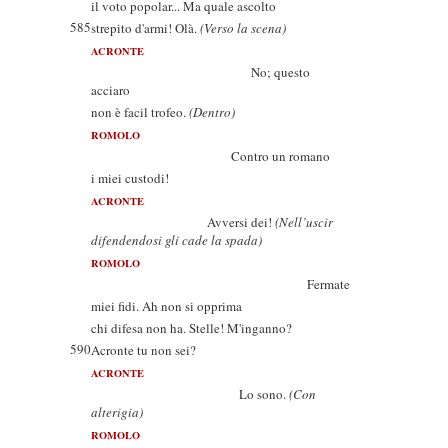
il voto popolar... Ma quale ascolto
585
strepito d'armi! Olà.
(Verso la scena)
ACRONTE
No; questo
acciaro
non è facil trofeo.
(Dentro)
ROMOLO
Contro un romano
i miei custodi!
ACRONTE
Avversi dei!
(Nell’uscir
difendendosi gli cade la spada)
ROMOLO
Fermate
miei fidi. Ah non si opprima
chi difesa non ha. Stelle! M'inganno?
590
Acronte tu non sei?
ACRONTE
Lo sono.
(Con
alterigia)
ROMOLO