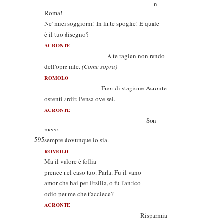
In
Roma!
Ne' miei soggiorni! In finte spoglie! E quale
è il tuo disegno?
ACRONTE
A te ragion non rendo
dell'opre mie.
(Come sopra)
ROMOLO
Fuor di stagione Acronte
ostenti ardir. Pensa ove sei.
ACRONTE
Son
meco
595
sempre dovunque io sia.
ROMOLO
Ma il valore è follia
prence nel caso tuo. Parla. Fu il vano
amor che hai per Ersilia, o fu l'antico
odio per me che t'acciecò?
ACRONTE
Risparmia