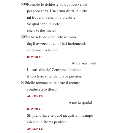
600
Romolo le richieste. Io qui non venni
per appagarti. Usa i tuoi dritti. A tutto
mi troverai determinato e forte.
So qual saria la sorte
che a te destinerei
605
se fossi tu dove ridotto io sono
dagli avversi al valor fati inclementi;
e argomento la mia.
ROMOLO
Male argomenti.
Littori, olà; de' Ceninesi al prence
il suo ferro si renda. E voi guerrieri
610
delle romane mura oltre il recinto
conducetelo illeso.
ACRONTE
A me la spada!
ROMOLO
Sì; prendila; e se puoi racquista in campo
ciò che in Roma perdesti.
ACRONTE