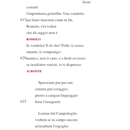
Assai
costarti
l'imprudenza potrebbe. Una vendetta
615
per fasto trascurar come tu fai,
Romolo, t'avvedrai
che da saggio non è.
ROMOLO
Io vendetta! E di che? Folle, ti scuso;
amante, ti compiango;
620
nemico, non ti curo; e a frodi avvezzo
se insidiator venisti, io ti disprezzo.
ACRONTE
Sprezzami pur per ora;
ostenta pur coraggio;
presto a cangiar linguaggio
625
forse t'insegnerò.
Lontan dal Campidoglio
vedrem se in campo ancora
m'insulterà l'orgoglio