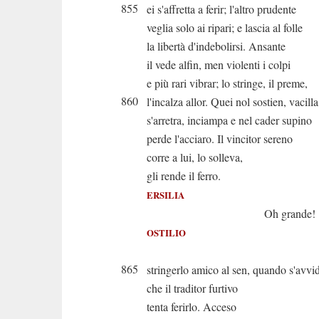
855
ei s'affretta a ferir; l'altro prudente
veglia solo ai ripari; e lascia al folle
la libertà d'indebolirsi. Ansante
il vede alfin, men violenti i colpi
e più rari vibrar; lo stringe, il preme,
860
l'incalza allor. Quei nol sostien, vacilla
s'arretra, inciampa e nel cader supino
perde l'acciaro. Il vincitor sereno
corre a lui, lo solleva,
gli rende il ferro.
ERSILIA
Oh grande!
OSTILIO
E già v
865
stringerlo amico al sen, quando s'avvi
che il traditor furtivo
tenta ferirlo. Acceso