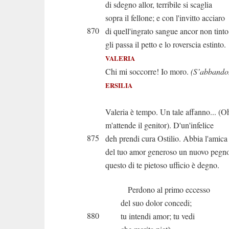
di sdegno allor, terribile si scaglia
sopra il fellone; e con l'invitto acciaro
870
di quell'ingrato sangue ancor non tinto
gli passa il petto e lo roverscia estinto.
VALERIA
Chi mi soccorre! Io moro.
(S’abbando
ERSILIA
Or di cost
Valeria è tempo. Un tale affanno... (O
m'attende il genitor). D'un'infelice
875
deh prendi cura Ostilio. Abbia l'amica
del tuo amor generoso un nuovo pegn
questo di te pietoso ufficio è degno.
Perdono al primo eccesso
del suo dolor concedi;
880
tu intendi amor; tu vedi