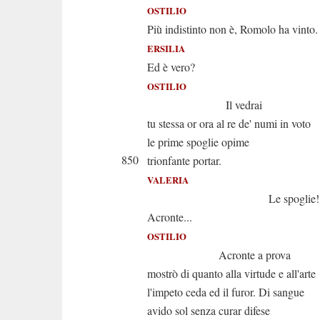
OSTILIO
Più indistinto non è, Romolo ha vinto.
ERSILIA
Ed è vero?
OSTILIO
Il vedrai
tu stessa or ora al re de' numi in voto
le prime spoglie opime
850
trionfante portar.
VALERIA
Le spoglie! Ah d
Acronte...
OSTILIO
Acronte a prova
mostrò di quanto alla virtude e all'arte
l'impeto ceda ed il furor. Di sangue
avido sol senza curar difese