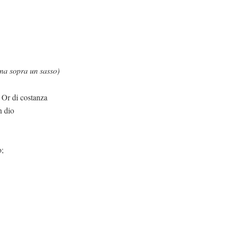
na sopra un sasso)
anza
h dio
o;