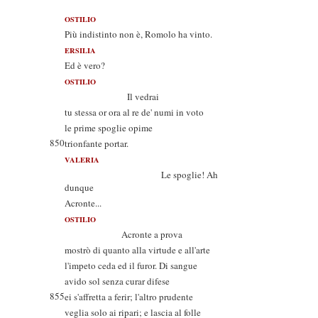
OSTILIO
Più indistinto non è, Romolo ha vinto.
ERSILIA
Ed è vero?
OSTILIO
Il vedrai
tu stessa or ora al re de' numi in voto
le prime spoglie opime
850
trionfante portar.
VALERIA
Le spoglie! Ah
dunque
Acronte...
OSTILIO
Acronte a prova
mostrò di quanto alla virtude e all'arte
l'impeto ceda ed il furor. Di sangue
avido sol senza curar difese
855
ei s'affretta a ferir; l'altro prudente
veglia solo ai ripari; e lascia al folle