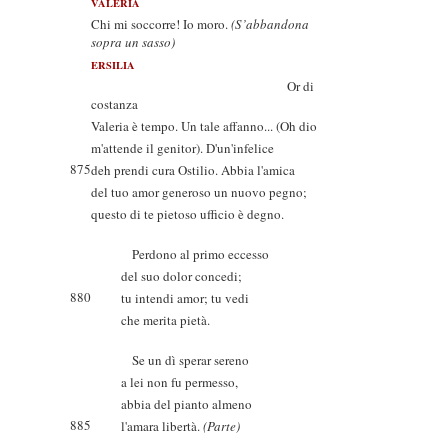
VALERIA
Chi mi soccorre! Io moro.
(S’abbandona
sopra un sasso)
ERSILIA
Or di
costanza
Valeria è tempo. Un tale affanno... (Oh dio
m'attende il genitor). D'un'infelice
875
deh prendi cura Ostilio. Abbia l'amica
del tuo amor generoso un nuovo pegno;
questo di te pietoso ufficio è degno.
Perdono al primo eccesso
del suo dolor concedi;
880
tu intendi amor; tu vedi
che merita pietà.
Se un dì sperar sereno
a lei non fu permesso,
abbia del pianto almeno
885
l'amara libertà.
(Parte)