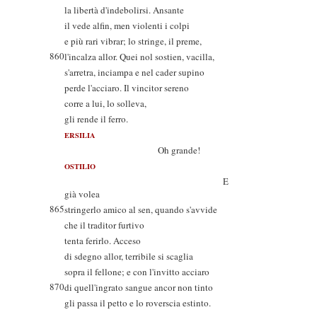
la libertà d'indebolirsi. Ansante
il vede alfin, men violenti i colpi
e più rari vibrar; lo stringe, il preme,
860
l'incalza allor. Quei nol sostien, vacilla,
s'arretra, inciampa e nel cader supino
perde l'acciaro. Il vincitor sereno
corre a lui, lo solleva,
gli rende il ferro.
ERSILIA
Oh grande!
OSTILIO
E
già volea
865
stringerlo amico al sen, quando s'avvide
che il traditor furtivo
tenta ferirlo. Acceso
di sdegno allor, terribile si scaglia
sopra il fellone; e con l'invitto acciaro
870
di quell'ingrato sangue ancor non tinto
gli passa il petto e lo roverscia estinto.