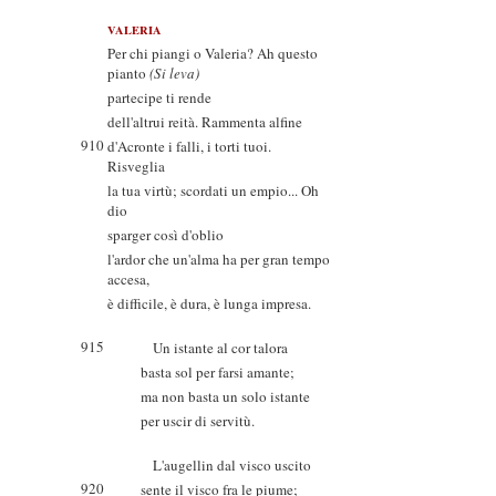
VALERIA
Per chi piangi o Valeria? Ah questo
pianto
(Si leva)
partecipe ti rende
dell'altrui reità. Rammenta alfine
910
d'Acronte i falli, i torti tuoi.
Risveglia
la tua virtù; scordati un empio... Oh
dio
sparger così d'oblio
l'ardor che un'alma ha per gran tempo
accesa,
è difficile, è dura, è lunga impresa.
915
Un istante al cor talora
basta sol per farsi amante;
ma non basta un solo istante
per uscir di servitù.
L'augellin dal visco uscito
920
sente il visco fra le piume;