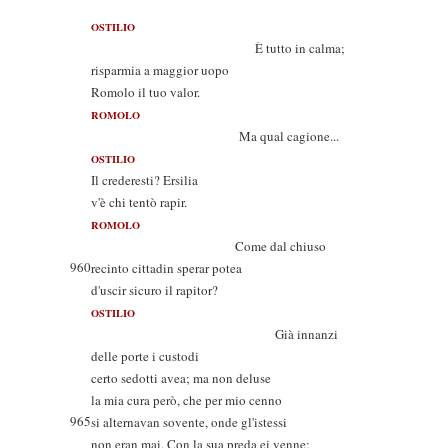
OSTILIO
È tutto in calma;
risparmia a maggior uopo
Romolo il tuo valor.
ROMOLO
Ma qual cagione...
OSTILIO
Il crederesti? Ersilia
v'è chi tentò rapir.
ROMOLO
Come dal chiuso
960
recinto cittadin sperar potea
d'uscir sicuro il rapitor?
OSTILIO
Già innanzi
delle porte i custodi
certo sedotti avea; ma non deluse
la mia cura però, che per mio cenno
965
si alternavan sovente, onde gl'istessi
non eran mai. Con la sua preda ei venne;