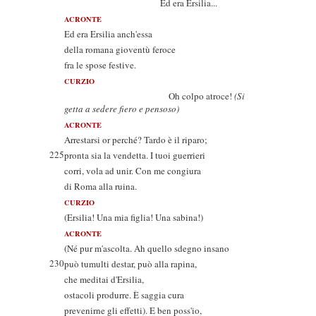
Ed era Ersilia...
ACRONTE
Ed era Ersilia anch'essa
della romana gioventù feroce
fra le spose festive.
CURZIO
Oh colpo atroce!
(Si
getta a sedere fiero e pensoso)
ACRONTE
Arrestarsi or perché? Tardo è il riparo;
225
pronta sia la vendetta. I tuoi guerrieri
corri, vola ad unir. Con me congiura
di Roma alla ruina.
CURZIO
(Ersilia! Una mia figlia! Una sabina!)
ACRONTE
(Né pur m'ascolta. Ah quello sdegno insano
230
può tumulti destar, può alla rapina,
che meditai d'Ersilia,
ostacoli produrre. È saggia cura
prevenirne gli effetti). E ben poss'io,