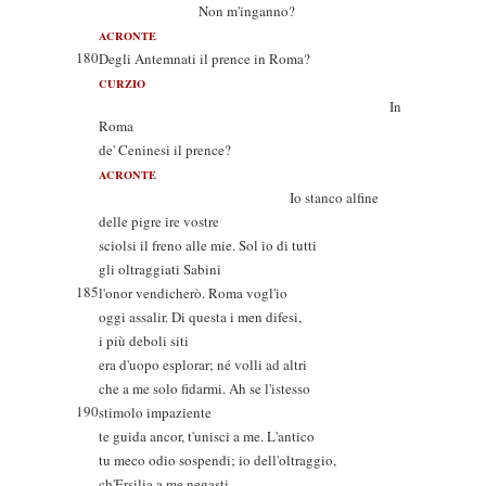
Non m'inganno?
ACRONTE
180
Degli Antemnati il prence in Roma?
CURZIO
In
Roma
de' Ceninesi il prence?
ACRONTE
Io stanco alfine
delle pigre ire vostre
sciolsi il freno alle mie. Sol io di tutti
gli oltraggiati Sabini
185
l'onor vendicherò. Roma vogl'io
oggi assalir. Di questa i men difesi,
i più deboli siti
era d'uopo esplorar; né volli ad altri
che a me solo fidarmi. Ah se l'istesso
190
stimolo impaziente
te guida ancor, t'unisci a me. L'antico
tu meco odio sospendi; io dell'oltraggio,
ch'Ersilia a me negasti,