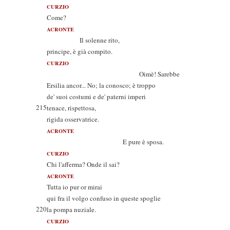
CURZIO
Come?
ACRONTE
Il solenne rito,
principe, è già compito.
CURZIO
Oimè! Sarebbe
Ersilia ancor... No; la conosco; è troppo
de' suoi costumi e de' paterni imperi
215
tenace, rispettosa,
rigida osservatrice.
ACRONTE
E pure è sposa.
CURZIO
Chi l'afferma? Onde il sai?
ACRONTE
Tutta io pur or mirai
qui fra il volgo confuso in queste spoglie
220
la pompa nuziale.
CURZIO