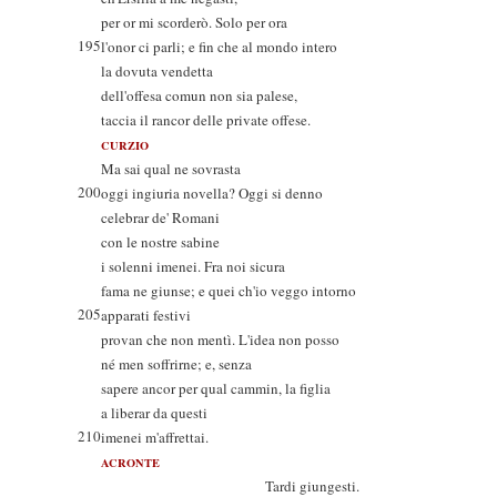
per or mi scorderò. Solo per ora
195
l'onor ci parli; e fin che al mondo intero
la dovuta vendetta
dell'offesa comun non sia palese,
taccia il rancor delle private offese.
CURZIO
Ma sai qual ne sovrasta
200
oggi ingiuria novella? Oggi si denno
celebrar de' Romani
con le nostre sabine
i solenni imenei. Fra noi sicura
fama ne giunse; e quei ch'io veggo intorno
205
apparati festivi
provan che non mentì. L'idea non posso
né men soffrirne; e, senza
sapere ancor per qual cammin, la figlia
a liberar da questi
210
imenei m'affrettai.
ACRONTE
Tardi giungesti.