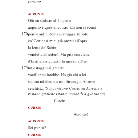
romano
ACRONTE
Già un sinistro all'impresa
augurio è quest'incontro. Eh non si scemi
170
però d'ardir. Roma si strugga. Io solo
co' Ceninesi miei già pronti all'opra
la lenta de' Sabini
vendetta affretterò. Ma pria conviene
d'Ersilia assicurarsi. In mezzo all'ire
175
un ostaggio sì grande
vacillar mi farebbe. Ho già chi a lei
scortar mi dee; ma nol rinvengo. Altrove
cerchisi...
(S’incontrano Curzio ed Acronte e
restano qualche istante immobili a guardarsi)
Curzio!
CURZIO
Acronte!
ACRONTE
Sei pur tu?
CURZIO