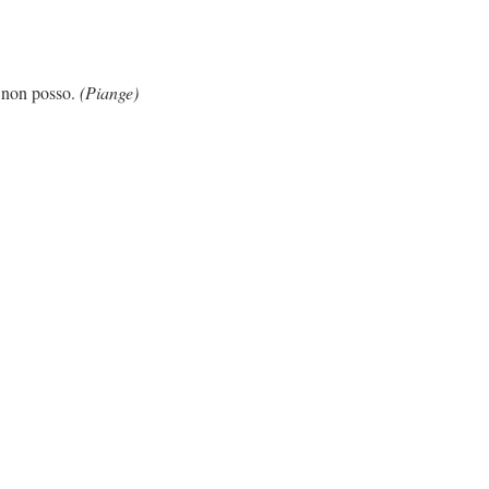
osso.
(Piange)