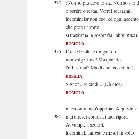
370
(Non so più dove io sia. Non so s'io 
o partire o restar. Vorrei scusarmi;
incominciar non oso; ed ogni accento
che proferir vorrei
si trasforma in sospir fra' labbri miei).
ROMOLO
375
E tace Ersilia e un guardo
non volge a me! Ma quando
t'offesi mai? Ma di che reo son io?
ERSILIA
Signor... se credi... (Oh dio!)
ROMOLO
Né siegui! A
nuovo affanno t'opprime. A questo s
380
mai ti reser confusa i tuoi rigori.
Avvampi, ti scolori,
incominci, t'arresti e mostri in volto