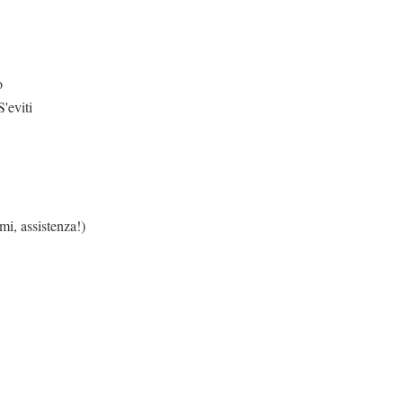
o
'eviti
enza!)