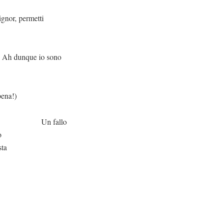
metti
o sono
!)
llo
o
sta
.