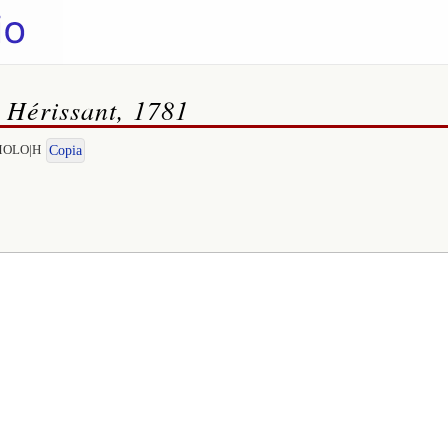
, Hérissant, 1781
OMOLO|H
Copia