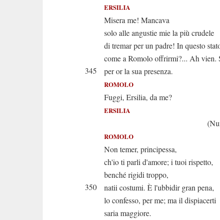
ERSILIA
Misera me! Mancava
solo alle angustie mie la più crudele
di tremar per un padre! In questo stat
come a Romolo offrirmi?... Ah vien. S
345
per or la sua presenza.
ROMOLO
Fuggi, Ersilia, da me?
ERSILIA
(Numi, assist
ROMOLO
Non temer, principessa,
ch'io ti parli d'amore; i tuoi rispetto,
benché rigidi troppo,
350
natii costumi. È l'ubbidir gran pena,
lo confesso, per me; ma il dispiacerti
saria maggiore.