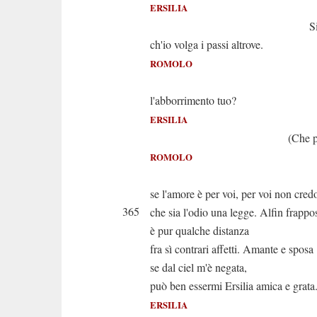
ERSILIA
Signor, per
ch'io volga i passi altrove.
ROMOLO
Ah dunque i
l'abborrimento tuo?
ERSILIA
(Che pena
ROMOLO
Un fa
se l'amore è per voi, per voi non cred
365
che sia l'odio una legge. Alfin frappo
è pur qualche distanza
fra sì contrari affetti. Amante e sposa
se dal ciel m'è negata,
può ben essermi Ersilia amica e grata
ERSILIA