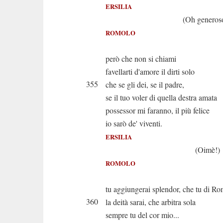
ERSILIA
(Oh generoso!
ROMOLO
Io cr
però che non si chiami
favellarti d'amore il dirti solo
355
che se gli dei, se il padre,
se il tuo voler di quella destra amata
possessor mi faranno, il più felice
io sarò de' viventi.
ERSILIA
(Oimè!)
ROMOLO
Che al t
tu aggiungerai splendor, che tu di R
360
la deità sarai, che arbitra sola
sempre tu del cor mio...