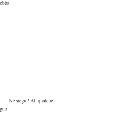
debba
h qualche
egno