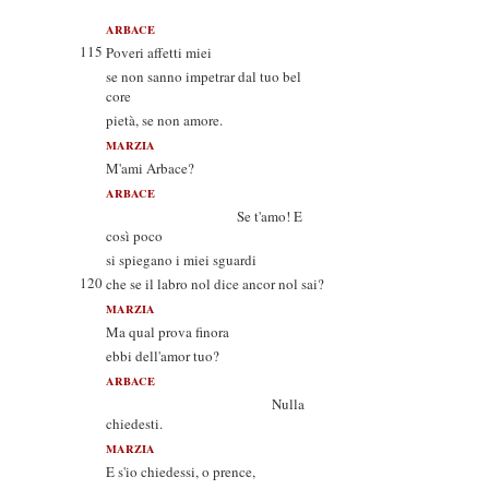
ARBACE
115
Poveri affetti miei
se non sanno impetrar dal tuo bel
core
pietà, se non amore.
MARZIA
M'ami Arbace?
ARBACE
Se t'amo! E
così poco
si spiegano i miei sguardi
120
che se il labro nol dice ancor nol sai?
MARZIA
Ma qual prova finora
ebbi dell'amor tuo?
ARBACE
Nulla
chiedesti.
MARZIA
E s'io chiedessi, o prence,