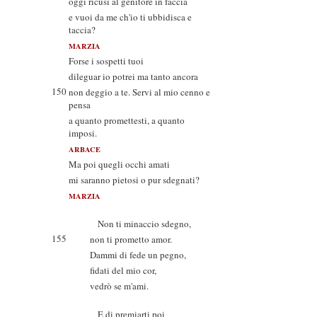
oggi ricusi al genitore in faccia
e vuoi da me ch'io ti ubbidisca e
taccia?
MARZIA
Forse i sospetti tuoi
dileguar io potrei ma tanto ancora
150
non deggio a te. Servi al mio cenno e
pensa
a quanto promettesti, a quanto
imposi.
ARBACE
Ma poi quegli occhi amati
mi saranno pietosi o pur sdegnati?
MARZIA
Non ti minaccio sdegno,
155
non ti prometto amor.
Dammi di fede un pegno,
fidati del mio cor,
vedrò se m'ami.
E di premiarti poi