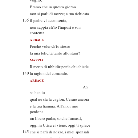
voglio.
Bramo che in questo giorno
non si parli di nozze; a tua richiesta
135
il padre vi acconsenta,
non sappia ch'io l'imposi e son
contenta.
ARBACE
Perché voler ch'io stesso
la mia felicità tanto allontani?
MARZIA
Il merto di ubbidir perde chi chiede
140
la ragion del comando.
ARBACE
Ah
so ben io
qual ne sia la cagion. Cesare ancora
è la tua fiamma. All'amor mio
perdona
un libero parlar, so che l'amasti,
oggi in Utica ei viene, oggi ti spiace
145
che si parli di nozze, i miei sponsali