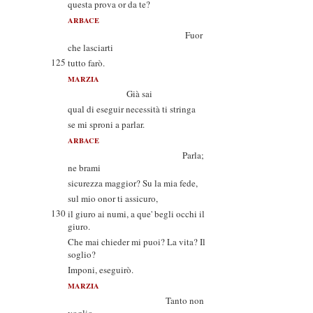
questa prova or da te?
ARBACE
Fuor
che lasciarti
125
tutto farò.
MARZIA
Già sai
qual di eseguir necessità ti stringa
se mi sproni a parlar.
ARBACE
Parla;
ne brami
sicurezza maggior? Su la mia fede,
sul mio onor ti assicuro,
130
il giuro ai numi, a que' begli occhi il
giuro.
Che mai chieder mi puoi? La vita? Il
soglio?
Imponi, eseguirò.
MARZIA
Tanto non