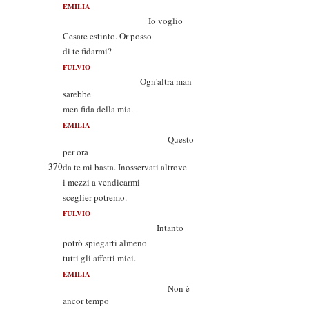
EMILIA
Io voglio
Cesare estinto. Or posso
di te fidarmi?
FULVIO
Ogn'altra man
sarebbe
men fida della mia.
EMILIA
Questo
per ora
370
da te mi basta. Inosservati altrove
i mezzi a vendicarmi
sceglier potremo.
FULVIO
Intanto
potrò spiegarti almeno
tutti gli affetti miei.
EMILIA
Non è
ancor tempo