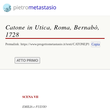
Catone in Utica, Roma, Bernabò,
1728
Permalink:
https://www.progettometastasio.it/testi/CATONE|P1
Copia
SCENA VII
EMILIA e FULVIO