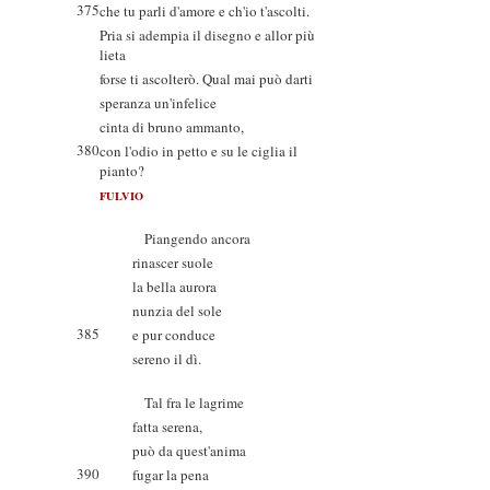
375
che tu parli d'amore e ch'io t'ascolti.
Pria si adempia il disegno e allor più
lieta
forse ti ascolterò. Qual mai può darti
speranza un'infelice
cinta di bruno ammanto,
380
con l'odio in petto e su le ciglia il
pianto?
FULVIO
Piangendo ancora
rinascer suole
la bella aurora
nunzia del sole
385
e pur conduce
sereno il dì.
Tal fra le lagrime
fatta serena,
può da quest'anima
390
fugar la pena