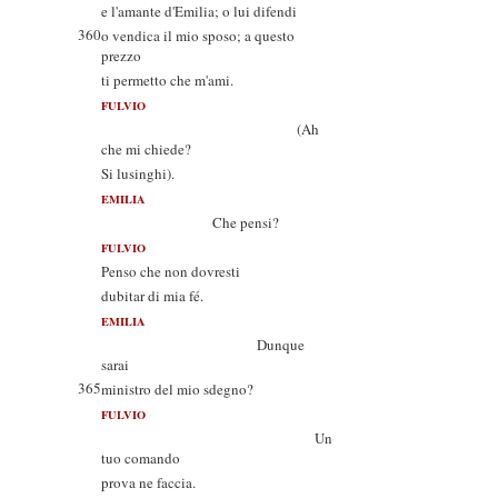
e l'amante d'Emilia; o lui difendi
360
o vendica il mio sposo; a questo
prezzo
ti permetto che m'ami.
FULVIO
(Ah
che mi chiede?
Si lusinghi).
EMILIA
Che pensi?
FULVIO
Penso che non dovresti
dubitar di mia fé.
EMILIA
Dunque
sarai
365
ministro del mio sdegno?
FULVIO
Un
tuo comando
prova ne faccia.