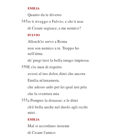
EMILIA
Quanto da te diverso
345
io ti riveggo o Fulvio; e chi ti rese
di Cesare seguace, a me nemico?
FULVIO
Allorch'io servo a Roma
non son nemico a te. Troppo ho
nell'alma
de' pregi tuoi la bella imago impressa.
350
E s'io men di rispetto
avessi al tuo dolor, direi che ancora
Emilia m'innamora,
che adesso ardo per lei qual arsi pria
che la sventura mia
355
a Pompeo la donasse; e le direi
ch'è bella anche nel duolo agli occhi
miei.
EMILIA
Mal si accordano insieme
di Cesare l'amico