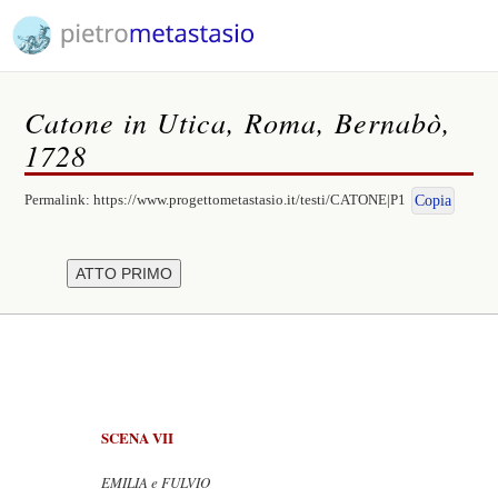
Catone in Utica, Roma, Bernabò,
1728
Permalink:
https://www.progettometastasio.it/testi/CATONE|P1
Copia
SCENA VII
EMILIA e FULVIO