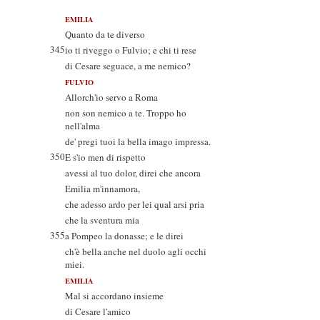
EMILIA
Quanto da te diverso
345
io ti riveggo o Fulvio; e chi ti rese
di Cesare seguace, a me nemico?
FULVIO
Allorch'io servo a Roma
non son nemico a te. Troppo ho
nell'alma
de' pregi tuoi la bella imago impressa.
350
E s'io men di rispetto
avessi al tuo dolor, direi che ancora
Emilia m'innamora,
che adesso ardo per lei qual arsi pria
che la sventura mia
355
a Pompeo la donasse; e le direi
ch'è bella anche nel duolo agli occhi
miei.
EMILIA
Mal si accordano insieme
di Cesare l'amico