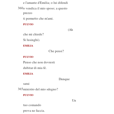
e l'amante d'Emilia; o lui difendi
360
o vendica il mio sposo; a questo
prezzo
ti permetto che m'ami.
FULVIO
(Ah
che mi chiede?
Si lusinghi).
EMILIA
Che pensi?
FULVIO
Penso che non dovresti
dubitar di mia fé.
EMILIA
Dunque
sarai
365
ministro del mio sdegno?
FULVIO
Un
tuo comando
prova ne faccia.