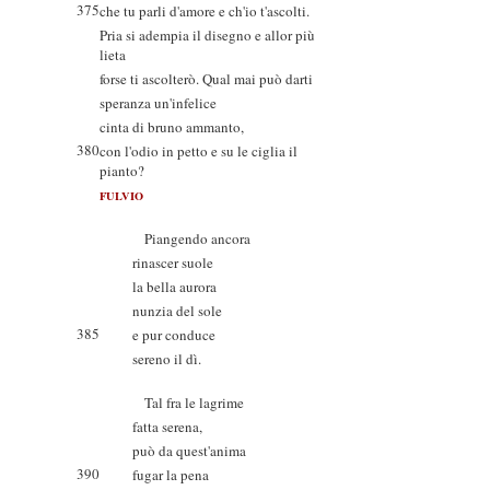
375
che tu parli d'amore e ch'io t'ascolti.
Pria si adempia il disegno e allor più
lieta
forse ti ascolterò. Qual mai può darti
speranza un'infelice
cinta di bruno ammanto,
380
con l'odio in petto e su le ciglia il
pianto?
FULVIO
Piangendo ancora
rinascer suole
la bella aurora
nunzia del sole
385
e pur conduce
sereno il dì.
Tal fra le lagrime
fatta serena,
può da quest'anima
390
fugar la pena