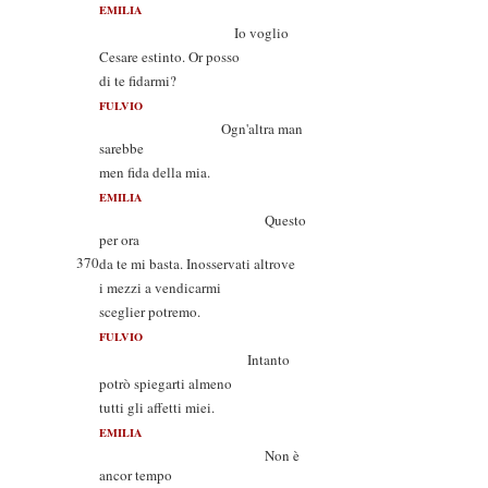
EMILIA
Io voglio
Cesare estinto. Or posso
di te fidarmi?
FULVIO
Ogn'altra man
sarebbe
men fida della mia.
EMILIA
Questo
per ora
370
da te mi basta. Inosservati altrove
i mezzi a vendicarmi
sceglier potremo.
FULVIO
Intanto
potrò spiegarti almeno
tutti gli affetti miei.
EMILIA
Non è
ancor tempo