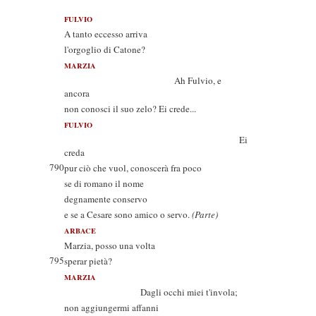
FULVIO
A tanto eccesso arriva
l'orgoglio di Catone?
MARZIA
Ah Fulvio, e
ancora
non conosci il suo zelo? Ei crede...
FULVIO
Ei
creda
790
pur ciò che vuol, conoscerà fra poco
se di romano il nome
degnamente conservo
e se a Cesare sono amico o servo.
(Parte)
ARBACE
Marzia, posso una volta
795
sperar pietà?
MARZIA
Dagli occhi miei t'invola;
non aggiungermi affanni