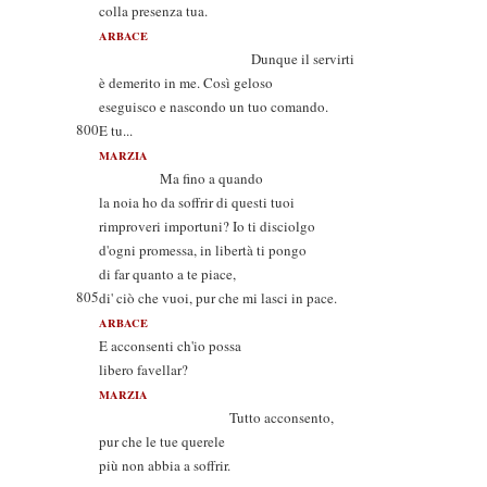
colla presenza tua.
ARBACE
Dunque il servirti
è demerito in me. Così geloso
eseguisco e nascondo un tuo comando.
800
E tu...
MARZIA
Ma fino a quando
la noia ho da soffrir di questi tuoi
rimproveri importuni? Io ti disciolgo
d'ogni promessa, in libertà ti pongo
di far quanto a te piace,
805
di' ciò che vuoi, pur che mi lasci in pace.
ARBACE
E acconsenti ch'io possa
libero favellar?
MARZIA
Tutto acconsento,
pur che le tue querele
più non abbia a soffrir.