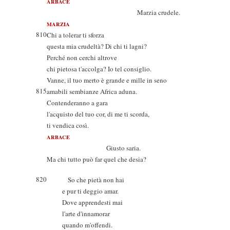
ARBACE
Marzia crudele.
MARZIA
810
Chi a tolerar ti sforza
questa mia crudeltà? Di chi ti lagni?
Perché non cerchi altrove
chi pietosa t'accolga? Io tel consiglio.
Vanne, il tuo merto è grande e mille in seno
815
amabili sembianze Africa aduna.
Contenderanno a gara
l'acquisto del tuo cor, di me ti scorda,
ti vendica così.
ARBACE
Giusto saria.
Ma chi tutto può far quel che desia?
820
So che pietà non hai
e pur ti deggio amar.
Dove apprendesti mai
l'arte d'innamorar
quando m'offendi.