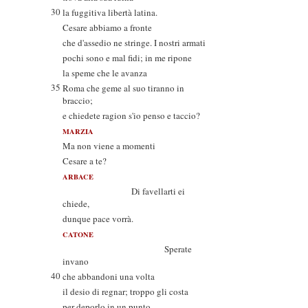
30
la fuggitiva libertà latina.
Cesare abbiamo a fronte
che d'assedio ne stringe. I nostri armati
pochi sono e mal fidi; in me ripone
la speme che le avanza
35
Roma che geme al suo tiranno in
braccio;
e chiedete ragion s'io penso e taccio?
MARZIA
Ma non viene a momenti
Cesare a te?
ARBACE
Di favellarti ei
chiede,
dunque pace vorrà.
CATONE
Sperate
invano
40
che abbandoni una volta
il desio di regnar; troppo gli costa
per deporlo in un punto.