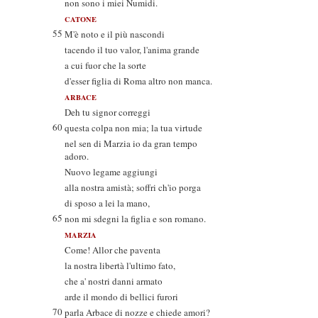
non sono i miei Numidi.
CATONE
55
M'è noto e il più nascondi
tacendo il tuo valor, l'anima grande
a cui fuor che la sorte
d'esser figlia di Roma altro non manca.
ARBACE
Deh tu signor correggi
60
questa colpa non mia; la tua virtude
nel sen di Marzia io da gran tempo
adoro.
Nuovo legame aggiungi
alla nostra amistà; soffri ch'io porga
di sposo a lei la mano,
65
non mi sdegni la figlia e son romano.
MARZIA
Come! Allor che paventa
la nostra libertà l'ultimo fato,
che a' nostri danni armato
arde il mondo di bellici furori
70
parla Arbace di nozze e chiede amori?