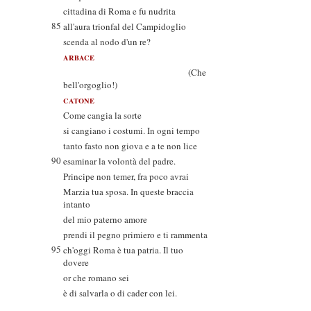
cittadina di Roma e fu nudrita
85
all'aura trionfal del Campidoglio
scenda al nodo d'un re?
ARBACE
(Che
bell'orgoglio!)
CATONE
Come cangia la sorte
si cangiano i costumi. In ogni tempo
tanto fasto non giova e a te non lice
90
esaminar la volontà del padre.
Principe non temer, fra poco avrai
Marzia tua sposa. In queste braccia
intanto
del mio paterno amore
prendi il pegno primiero e ti rammenta
95
ch'oggi Roma è tua patria. Il tuo
dovere
or che romano sei
è di salvarla o di cader con lei.