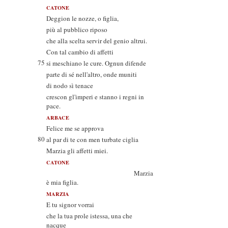
CATONE
Deggion le nozze, o figlia,
più al pubblico riposo
che alla scelta servir del genio altrui.
Con tal cambio di affetti
75
si meschiano le cure. Ognun difende
parte di sé nell'altro, onde muniti
di nodo sì tenace
crescon gl'imperi e stanno i regni in
pace.
ARBACE
Felice me se approva
80
al par di te con men turbate ciglia
Marzia gli affetti miei.
CATONE
Marzia
è mia figlia.
MARZIA
E tu signor vorrai
che la tua prole istessa, una che
nacque