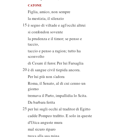
CATONE
Figlia, amico, non sempre
la mestizia, il silenzio
15
è segno di viltade e agl'occhi altrui
si confondon sovente
la prudenza e il timor; se penso e
taccio,
taccio e penso a ragion; tutto ha
sconvolto
di Cesare il furor. Per lui Farsaglia
20
è di sangue civil tiepida ancora.
Per lui più non s'adora
Roma, il Senato, al di cui cenno un
giorno
tremava il Parto, impallidia lo Scita.
Da barbara ferita
25
per lui sugli occhi al traditor di Egitto
cadde Pompeo trafitto. E solo in queste
d'Utica anguste mura
mal sicuro riparo
trova alla sua ruina