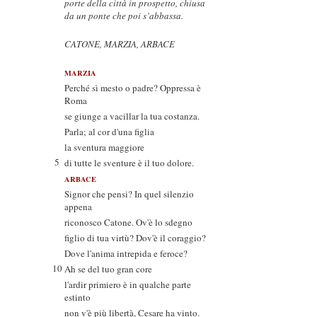
porte della città in prospetto, chiusa
da un ponte che poi s’abbassa.
CATONE, MARZIA, ARBACE
MARZIA
Perché sì mesto o padre? Oppressa è
Roma
se giunge a vacillar la tua costanza.
Parla; al cor d'una figlia
la sventura maggiore
5
di tutte le sventure è il tuo dolore.
ARBACE
Signor che pensi? In quel silenzio
appena
riconosco Catone. Ov'è lo sdegno
figlio di tua virtù? Dov'è il coraggio?
Dove l'anima intrepida e feroce?
10
Ah se del tuo gran core
l'ardir primiero è in qualche parte
estinto
non v'è più libertà, Cesare ha vinto.