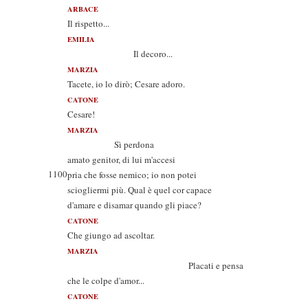
ARBACE
Il rispetto...
EMILIA
Il decoro...
MARZIA
Tacete, io lo dirò; Cesare adoro.
CATONE
Cesare!
MARZIA
Sì perdona
amato genitor, di lui m'accesi
1100
pria che fosse nemico; io non potei
sciogliermi più. Qual è quel cor capace
d'amare e disamar quando gli piace?
CATONE
Che giungo ad ascoltar.
MARZIA
Placati e pensa
che le colpe d'amor...
CATONE