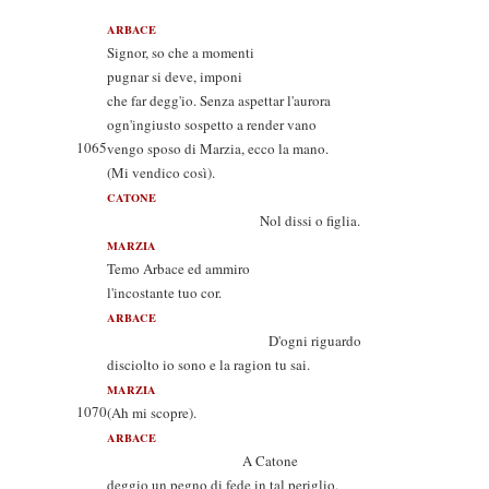
ARBACE
Signor, so che a momenti
pugnar si deve, imponi
che far degg'io. Senza aspettar l'aurora
ogn'ingiusto sospetto a render vano
1065
vengo sposo di Marzia, ecco la mano.
(Mi vendico così).
CATONE
Nol dissi o figlia.
MARZIA
Temo Arbace ed ammiro
l'incostante tuo cor.
ARBACE
D'ogni riguardo
disciolto io sono e la ragion tu sai.
MARZIA
1070
(Ah mi scopre).
ARBACE
A Catone
deggio un pegno di fede in tal periglio.