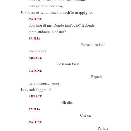
a un estremo periglio,
1090
a un estremo rimedio anch'io m'appiglio.
CATONE
Son fuor di me. Donde tant'odio? E donde
tanta audacia in costei?
EMILIA
Forse altro foco
l'accenderà.
ARBACE
Così non fosse.
CATONE
E quale
de' contumaci amori
1095
sarà l'oggetto?
ARBACE
Oh dio.
EMILIA
Chi sa.
CATONE
Parlate.