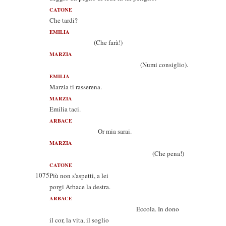
CATONE
Che tardi?
EMILIA
(Che farà!)
MARZIA
(Numi consiglio).
EMILIA
Marzia ti rasserena.
MARZIA
Emilia taci.
ARBACE
Or mia sarai.
MARZIA
(Che pena!)
CATONE
1075
Più non s'aspetti, a lei
porgi Arbace la destra.
ARBACE
Eccola. In dono
il cor, la vita, il soglio