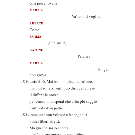
così presento a te.
MARZIA
Va', non ti voglio.
ARBACE
Come!
EMILIA
(Che ardir!)
CATONE
Perché?
MARZIA
Finger
non giova,
1080
tutto dirò. Mai non mi piacque Arbace,
mai nol soffersi, egli può dirlo; ei chiese
il differir le nozze
per cenno mio, sperai che alfin più saggio
l'auttorità d'un padre
1085
impegnar non volesse a far soggetti
i miei liberi affetti.
Ma già che sazio ancora
non è di tormentarmi e vuol ridurmi