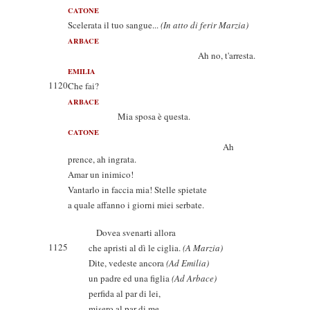
CATONE
Scelerata il tuo sangue...
(In atto di ferir Marzia)
ARBACE
Ah no, t'arresta.
EMILIA
1120
Che fai?
ARBACE
Mia sposa è questa.
CATONE
Ah
prence, ah ingrata.
Amar un inimico!
Vantarlo in faccia mia! Stelle spietate
a quale affanno i giorni miei serbate.
Dovea svenarti allora
1125
che apristi al dì le ciglia.
(A Marzia)
Dite, vedeste ancora
(Ad Emilia)
un padre ed una figlia
(Ad Arbace)
perfida al par di lei,
misero al par di me.