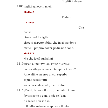
Togliti indegna,
1105
togliti agl'occhi miei.
MARZIA
Padre...
CATONE
Che
padre.
D'una perfida figlia
ch'ogni rispetto oblia, che in abbandono
mette il proprio dover, padre non sono.
MARZIA
Ma che feci? Agl'altari
1110
forse i numi involai? Forse distrussi
con sacrilega fiamma il tempio a Giove?
Amo alfine un eroe di cui superba
sopra i secoli tutti
va la presente etade, il cui valore
1115
gl'astri, la terra, il mar, gli uomini, i numi
favoriscono a gara, onde se l'amo
o che rea non son io
o il fallo universale approva il mio.