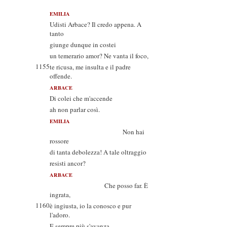
EMILIA
Udisti Arbace? Il credo appena. A
tanto
giunge dunque in costei
un temerario amor? Ne vanta il foco,
1155
te ricusa, me insulta e il padre
offende.
ARBACE
Di colei che m'accende
ah non parlar così.
EMILIA
Non hai
rossore
di tanta debolezza! A tale oltraggio
resisti ancor?
ARBACE
Che posso far. È
ingrata,
1160
è ingiusta, io la conosco e pur
l'adoro.
E sempre più s'avanza