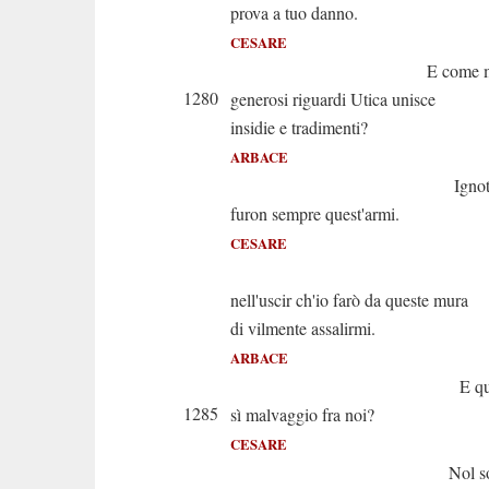
prova a tuo danno.
CESARE
E come mai con 
1280
generosi riguardi Utica unisce
insidie e tradimenti?
ARBACE
Ignote a n
furon sempre quest'armi.
CESARE
E pur si t
nell'uscir ch'io farò da queste mura
di vilmente assalirmi.
ARBACE
E qual sar
1285
sì malvaggio fra noi?
CESARE
Nol so, ti ba