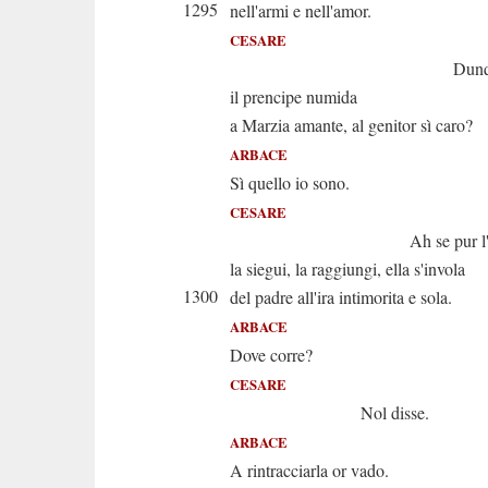
1295
nell'armi e nell'amor.
CESARE
Dunque tu 
il prencipe numida
a Marzia amante, al genitor sì caro?
ARBACE
Sì quello io sono.
CESARE
Ah se pur l'ami 
la siegui, la raggiungi, ella s'invola
1300
del padre all'ira intimorita e sola.
ARBACE
Dove corre?
CESARE
Nol disse.
ARBACE
A rintracciarla or vado.