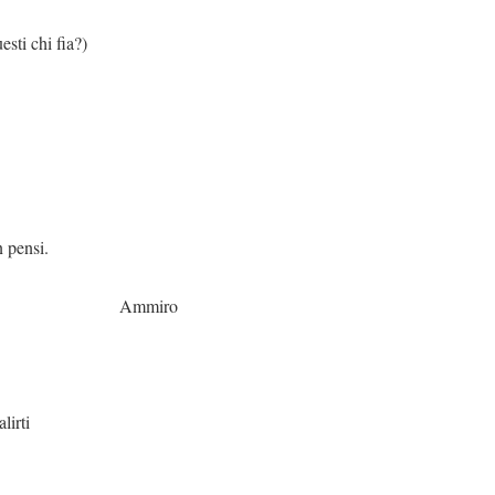
fia?)
si.
iro
ti