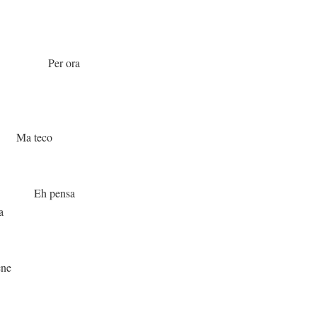
ora
co
nsa
a
ene