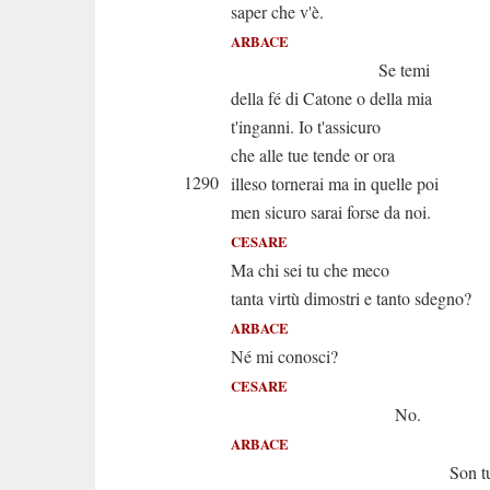
saper che v'è.
ARBACE
Se temi
della fé di Catone o della mia
t'inganni. Io t'assicuro
che alle tue tende or ora
1290
illeso tornerai ma in quelle poi
men sicuro sarai forse da noi.
CESARE
Ma chi sei tu che meco
tanta virtù dimostri e tanto sdegno?
ARBACE
Né mi conosci?
CESARE
No.
ARBACE
Son tuo riv