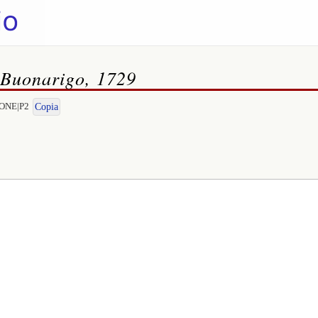
 Buonarigo, 1729
ATONE|P2
Copia