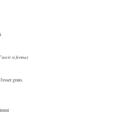
i
l’uscir si ferma)
rato,
mi