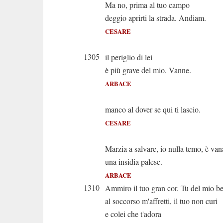
Ma no, prima al tuo campo
deggio aprirti la strada. Andiam.
CESARE
Per 
1305
il periglio di lei
è più grave del mio. Vanne.
ARBACE
Ma te
manco al dover se qui ti lascio.
CESARE
Eh pe
Marzia a salvare, io nulla temo, è van
una insidia palese.
ARBACE
1310
Ammiro il tuo gran cor. Tu del mio b
al soccorso m'affretti, il tuo non curi
e colei che t'adora