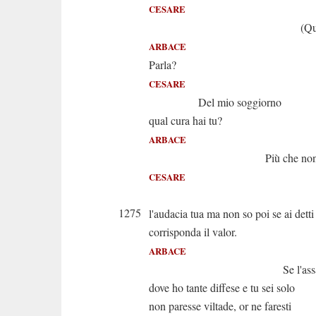
CESARE
(Questi chi 
ARBACE
Parla?
CESARE
Del mio soggiorno
qual cura hai tu?
ARBACE
Più che non pen
CESARE
Amm
1275
l'audacia tua ma non so poi se ai detti
corrisponda il valor.
ARBACE
Se l'assalir
dove ho tante diffese e tu sei solo
non paresse viltade, or ne faresti