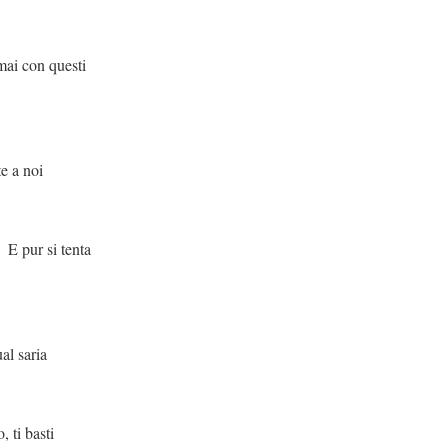
questi
oi
enta
ia
sti