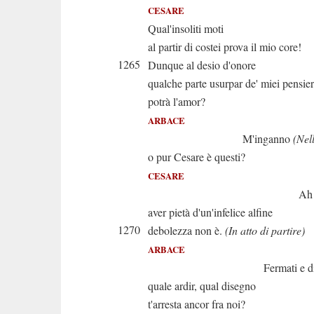
CESARE
Qual'insoliti moti
al partir di costei prova il mio core!
1265
Dunque al desio d'onore
qualche parte usurpar de' miei pensier
potrà l'amor?
ARBACE
M'inganno
(Nel
o pur Cesare è questi?
CESARE
Ah l'esser g
aver pietà d'un'infelice alfine
1270
debolezza non è.
(In atto di partire)
ARBACE
Fermati e dim
quale ardir, qual disegno
t'arresta ancor fra noi?