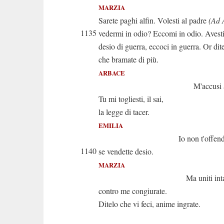
MARZIA
Sarete paghi alfin. Volesti al padre
(Ad 
1135
vedermi in odio? Eccomi in odio. Avest
desio di guerra, eccoci in guerra. Or dit
che bramate di più.
ARBACE
M'accusi a tor
Tu mi togliesti, il sai,
la legge di tacer.
EMILIA
Io non t'offend
1140
se vendette desio.
MARZIA
Ma uniti intan
contro me congiurate.
Ditelo che vi feci, anime ingrate.