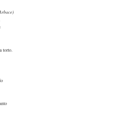
Arbace)
i
e
to.
o
to