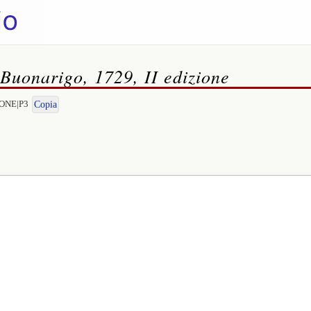
 Buonarigo, 1729, II edizione
ATONE|P3
Copia