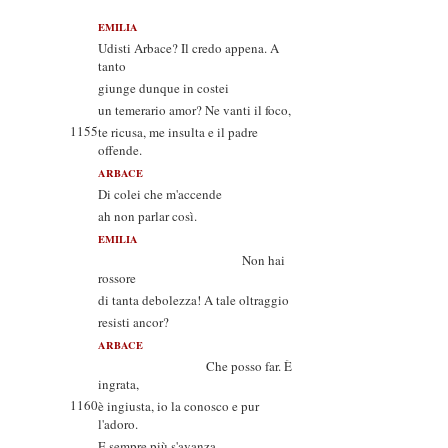
EMILIA
Udisti Arbace? Il credo appena. A
tanto
giunge dunque in costei
un temerario amor? Ne vanti il foco,
1155
te ricusa, me insulta e il padre
offende.
ARBACE
Di colei che m'accende
ah non parlar così.
EMILIA
Non hai
rossore
di tanta debolezza! A tale oltraggio
resisti ancor?
ARBACE
Che posso far. È
ingrata,
1160
è ingiusta, io la conosco e pur
l'adoro.
E sempre più s'avanza