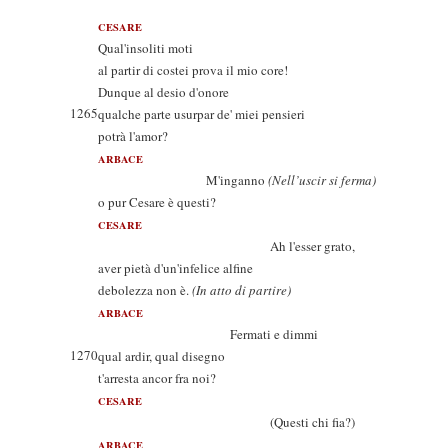
CESARE
Qual'insoliti moti
al partir di costei prova il mio core!
Dunque al desio d'onore
1265
qualche parte usurpar de' miei pensieri
potrà l'amor?
ARBACE
M'inganno
(Nell’uscir si ferma)
o pur Cesare è questi?
CESARE
Ah l'esser grato,
aver pietà d'un'infelice alfine
debolezza non è.
(In atto di partire)
ARBACE
Fermati e dimmi
1270
qual ardir, qual disegno
t'arresta ancor fra noi?
CESARE
(Questi chi fia?)
ARBACE