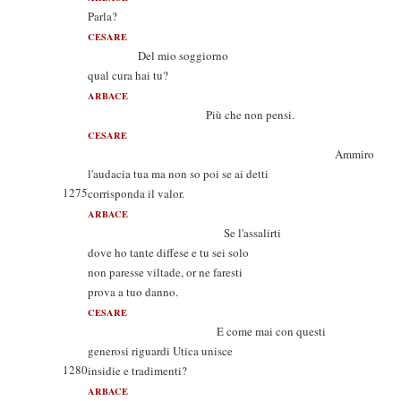
Parla?
CESARE
Del mio soggiorno
qual cura hai tu?
ARBACE
Più che non pensi.
CESARE
Ammiro
l'audacia tua ma non so poi se ai detti
1275
corrisponda il valor.
ARBACE
Se l'assalirti
dove ho tante diffese e tu sei solo
non paresse viltade, or ne faresti
prova a tuo danno.
CESARE
E come mai con questi
generosi riguardi Utica unisce
1280
insidie e tradimenti?
ARBACE