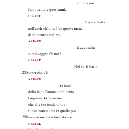
Ignote a noi
furon sempre quest'armi.
CESARE
E pur si tenta
nell'uscir ch'io farò da queste mura
di vilmente assalirmi.
ARBACE
E qual saria
sì malvaggio fra noi?
CESARE
Nol so, ti basti
1285
saper che v'è.
ARBACE
Se temi
della fé di Catone o della mia
t'inganni. Io t'assicuro
che alle tue tende or ora
illeso tornerai ma in quelle poi
1290
men sicuro sarai forse da noi.
CESARE