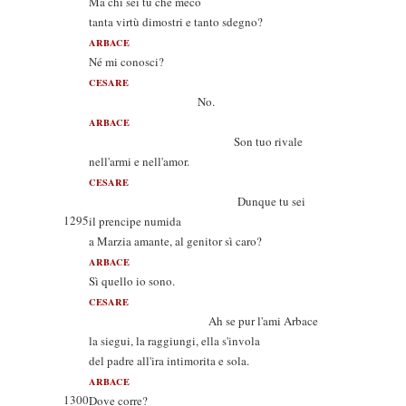
Ma chi sei tu che meco
tanta virtù dimostri e tanto sdegno?
ARBACE
Né mi conosci?
CESARE
No.
ARBACE
Son tuo rivale
nell'armi e nell'amor.
CESARE
Dunque tu sei
1295
il prencipe numida
a Marzia amante, al genitor sì caro?
ARBACE
Sì quello io sono.
CESARE
Ah se pur l'ami Arbace
la siegui, la raggiungi, ella s'invola
del padre all'ira intimorita e sola.
ARBACE
1300
Dove corre?