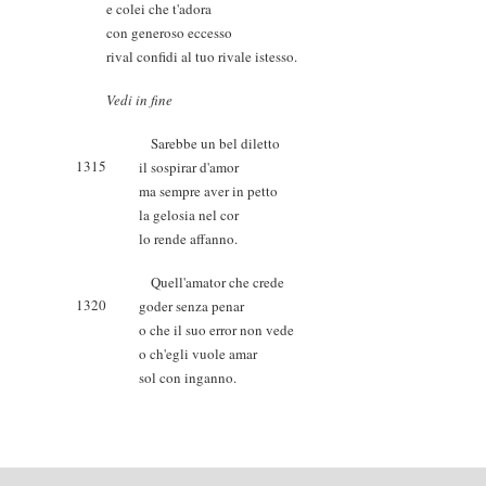
e colei che t'adora
con generoso eccesso
rival confidi al tuo rivale istesso.
Vedi in fine
Sarebbe un bel diletto
1315
il sospirar d'amor
ma sempre aver in petto
la gelosia nel cor
lo rende affanno.
Quell'amator che crede
1320
goder senza penar
o che il suo error non vede
o ch'egli vuole amar
sol con inganno.