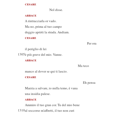
CESARE
Nol disse.
ARBACE
A rintracciarla or vado.
Ma no, prima al tuo campo
deggio aprirti la strada. Andiam.
CESARE
Per ora
il periglio di lei
1305
è più grave del mio. Vanne.
ARBACE
Ma teco
manco al dover se qui ti lascio.
CESARE
Eh pensa
Marzia a salvare, io nulla temo, è vana
una insidia palese.
ARBACE
Ammiro il tuo gran cor. Tu del mio bene
1310
al soccorso m'affretti, il tuo non curi