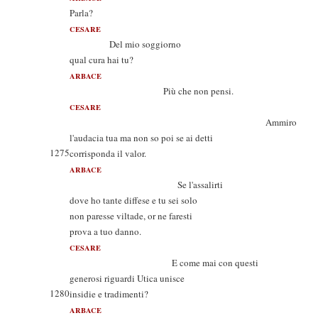
Parla?
CESARE
Del mio soggiorno
qual cura hai tu?
ARBACE
Più che non pensi.
CESARE
Ammiro
l'audacia tua ma non so poi se ai detti
1275
corrisponda il valor.
ARBACE
Se l'assalirti
dove ho tante diffese e tu sei solo
non paresse viltade, or ne faresti
prova a tuo danno.
CESARE
E come mai con questi
generosi riguardi Utica unisce
1280
insidie e tradimenti?
ARBACE