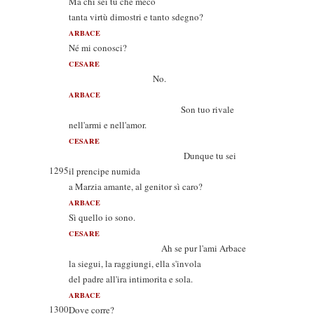
Ma chi sei tu che meco
tanta virtù dimostri e tanto sdegno?
ARBACE
Né mi conosci?
CESARE
No.
ARBACE
Son tuo rivale
nell'armi e nell'amor.
CESARE
Dunque tu sei
1295
il prencipe numida
a Marzia amante, al genitor sì caro?
ARBACE
Sì quello io sono.
CESARE
Ah se pur l'ami Arbace
la siegui, la raggiungi, ella s'invola
del padre all'ira intimorita e sola.
ARBACE
1300
Dove corre?