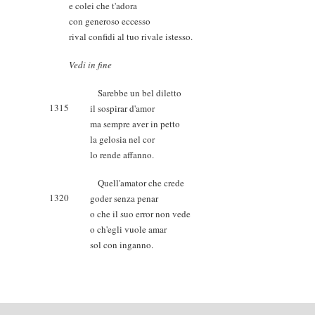
e colei che t'adora
con generoso eccesso
rival confidi al tuo rivale istesso.
Vedi in fine
Sarebbe un bel diletto
1315
il sospirar d'amor
ma sempre aver in petto
la gelosia nel cor
lo rende affanno.
Quell'amator che crede
1320
goder senza penar
o che il suo error non vede
o ch'egli vuole amar
sol con inganno.