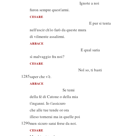
Ignote a noi
furon sempre quest'armi.
CESARE
E pur si tenta
nell'uscir ch'io farò da queste mura
di vilmente assalirmi.
ARBACE
E qual saria
sì malvaggio fra noi?
CESARE
Nol so, ti basti
1285
saper che v'è.
ARBACE
Se temi
della fé di Catone o della mia
t'inganni. Io t'assicuro
che alle tue tende or ora
illeso tornerai ma in quelle poi
1290
men sicuro sarai forse da noi.
CESARE