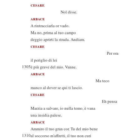
CESARE
Nol disse.
ARBACE
A rintracciarla or vado.
Ma no, prima al tuo campo
deggio aprirti la strada. Andiam.
CESARE
Per ora
il periglio di lei
1305
è più grave del mio. Vanne.
ARBACE
Ma teco
manco al dover se qui ti lascio.
CESARE
Eh pensa
Marzia a salvare, io nulla temo, è vana
una insidia palese.
ARBACE
Ammiro il tuo gran cor. Tu del mio bene
1310
al soccorso m'affretti, il tuo non curi