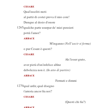
CESARE
Qual'insoliti moti
al partir di costei prova il mio core!
Dunque al desio d'onore
1265
qualche parte usurpar de' miei pensieri
potrà l'amor?
ARBACE
M'inganno
(Nell’uscir si ferma)
o pur Cesare è questi?
CESARE
Ah l'esser grato,
aver pietà d'un'infelice alfine
debolezza non è.
(In atto di partire)
ARBACE
Fermati e dimmi
1270
qual ardir, qual disegno
t'arresta ancor fra noi?
CESARE
(Questi chi fia?)
ARBACE