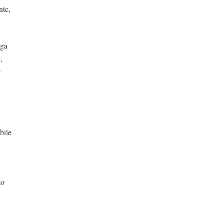
nte,
aga
,
e
bile
to