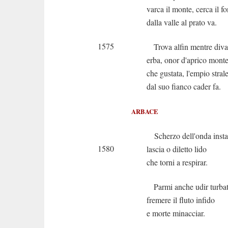
varca il monte, cerca il fo
dalla valle al prato va.
1575
Trova alfin mentre div
erba, onor d'aprico monte
che gustata, l'empio stral
dal suo fianco cader fa.
ARBACE
Scherzo dell'onda insta
1580
lascia o diletto lido
che torni a respirar.
Parmi anche udir turba
fremere il fluto infido
e morte minacciar.