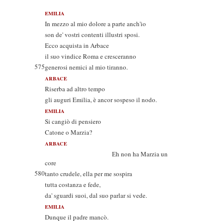
EMILIA
In mezzo al mio dolore a parte anch'io
son de' vostri contenti illustri sposi.
Ecco acquista in Arbace
il suo vindice Roma e cresceranno
575
generosi nemici al mio tiranno.
ARBACE
Riserba ad altro tempo
gli auguri Emilia, è ancor sospeso il nodo.
EMILIA
Si cangiò di pensiero
Catone o Marzia?
ARBACE
Eh non ha Marzia un
core
580
tanto crudele, ella per me sospira
tutta costanza e fede,
da' sguardi suoi, dal suo parlar si vede.
EMILIA
Dunque il padre mancò.