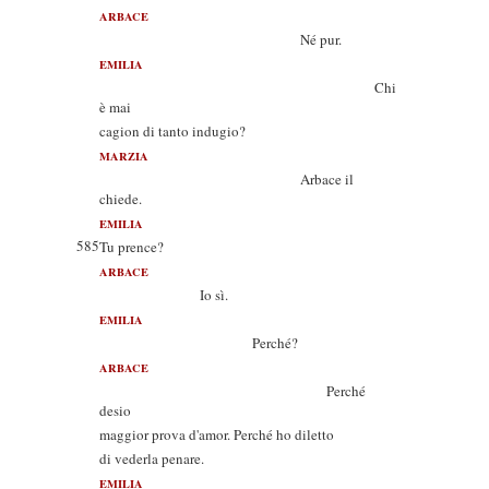
ARBACE
Né pur.
EMILIA
Chi
è mai
cagion di tanto indugio?
MARZIA
Arbace il
chiede.
EMILIA
585
Tu prence?
ARBACE
Io sì.
EMILIA
Perché?
ARBACE
Perché
desio
maggior prova d'amor. Perché ho diletto
di vederla penare.
EMILIA