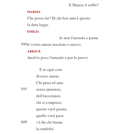
E Marzia il soffre?
MARZIA
Che posso far? Di chi ben ama è questa
la dura legge.
EMILIA
Io non l'intendo e parmi
590
il vostro amore inusitato e nuovo.
ARBACE
Anch'io poco l'intendo e pur lo provo.
È in ogni core
diverso amore.
Chi pena ed ama
595
senza speranza;
dell'incostanza
chi si compiace;
questo vuol guerra,
quello vuol pace,
600
v'è fin chi brama
la crudeltà.