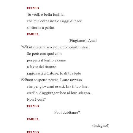
FULVIO
Tu vedi, o bella Emilia,
che mia colpa non è s'oggi di pace
si ritorna a parlar.
EMILIA
(Fingiamo). Assai
945
Fulvio conosco e quanto oprasti intesi.
So però con qual zelo
porgesti il foglio e come
a favor del tiranno
ragionasti a Catone. Io di tua fede
950
non sospetto perciò. L'arte ravviso
che per giovarmi usasti. Era il tuo fine,
cred'io, d'aggiunger foco al loro sdegno.
Non è così?
FULVIO
Puoi dubitarne?
EMILIA
(Indegno!)
FULVIO