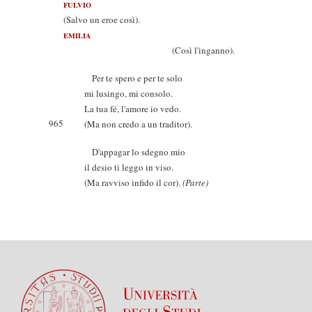
FULVIO
(Salvo un eroe così).
EMILIA
(Così l'inganno).
Per te spero e per te solo
mi lusingo, mi consolo.
La tua fé, l'amore io vedo.
965
(Ma non credo a un traditor).
D'appagar lo sdegno mio
il desio ti leggo in viso.
(Ma ravviso infido il cor).
(Parte)