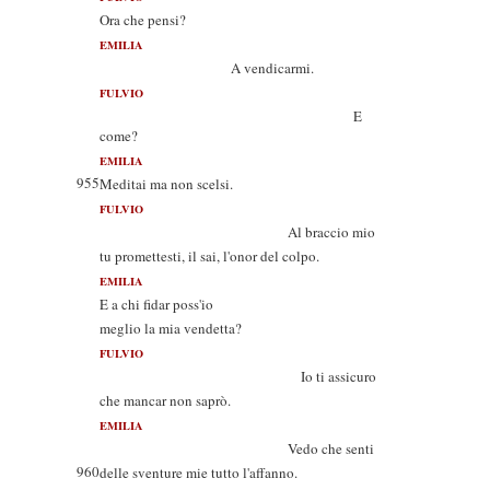
Ora che pensi?
EMILIA
A vendicarmi.
FULVIO
E
come?
EMILIA
955
Meditai ma non scelsi.
FULVIO
Al braccio mio
tu promettesti, il sai, l'onor del colpo.
EMILIA
E a chi fidar poss'io
meglio la mia vendetta?
FULVIO
Io ti assicuro
che mancar non saprò.
EMILIA
Vedo che senti
960
delle sventure mie tutto l'affanno.