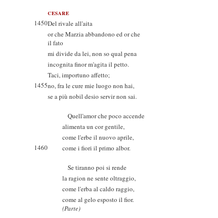
CESARE
1450
Del rivale all'aita
or che Marzia abbandono ed or che
il fato
mi divide da lei, non so qual pena
incognita finor m'agita il petto.
Taci, importuno affetto;
1455
no, fra le cure mie luogo non hai,
se a più nobil desio servir non sai.
Quell'amor che poco accende
alimenta un cor gentile,
come l'erbe il nuovo aprile,
1460
come i fiori il primo albor.
Se tiranno poi si rende
la ragion ne sente oltraggio,
come l'erba al caldo raggio,
come al gelo esposto il fior.
(Parte)