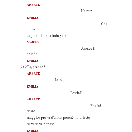
ARBACE
Né pur.
EMILIA
Chi
è mai
cagion di tanto indugio?
MARZIA
Arbace il
chiede.
EMILIA
585
Tu, prence?
ARBACE
Io, sì.
EMILIA
Perché?
ARBACE
Perché
desio
maggior prova d'amor, perché ho diletto
di vederla penare.
EMILIA