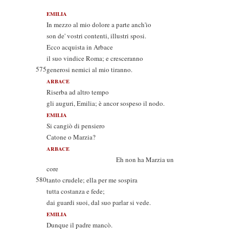
EMILIA
In mezzo al mio dolore a parte anch'io
son de' vostri contenti, illustri sposi.
Ecco acquista in Arbace
il suo vindice Roma; e cresceranno
575
generosi nemici al mio tiranno.
ARBACE
Riserba ad altro tempo
gli auguri, Emilia; è ancor sospeso il nodo.
EMILIA
Si cangiò di pensiero
Catone o Marzia?
ARBACE
Eh non ha Marzia un
core
580
tanto crudele; ella per me sospira
tutta costanza e fede;
dai guardi suoi, dal suo parlar si vede.
EMILIA
Dunque il padre mancò.