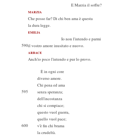
E Marzia il soffre?
MARZIA
Che posso far? Di chi ben ama è questa
la dura legge.
EMILIA
Io non l'intendo e parmi
590
il vostro amore inusitato e nuovo.
ARBACE
Anch'io poco l'intendo e pur lo provo.
È in ogni core
diverso amore.
Chi pena ed ama
595
senza speranza;
dell'incostanza
chi si compiace;
questo vuol guerra,
quello vuol pace;
600
v'è fin chi brama
la crudeltà.