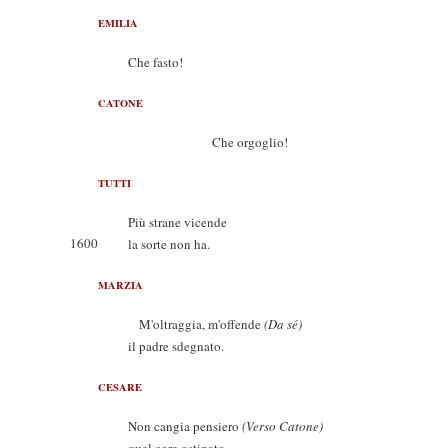
EMILIA
Che fasto!
CATONE
Che orgoglio!
TUTTI
Più strane vicende
1600
la sorte non ha.
MARZIA
M'oltraggia, m'offende
(Da sé)
il padre sdegnato.
CESARE
Non cangia pensiero
(Verso Catone)