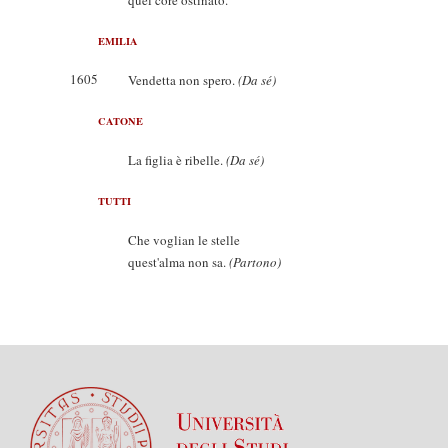
quel core ostinato.
EMILIA
1605
Vendetta non spero.
(Da sé)
CATONE
La figlia è ribelle.
(Da sé)
TUTTI
Che voglian le stelle
quest'alma non sa.
(Partono)