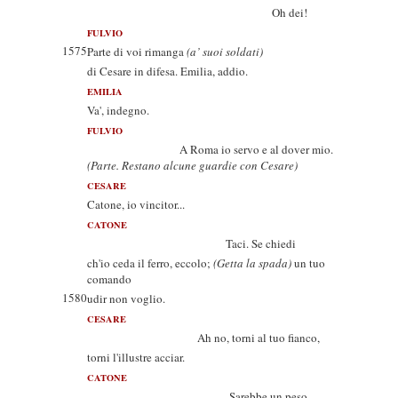
Oh dei!
FULVIO
1575
Parte di voi rimanga
(a’ suoi soldati)
di Cesare in difesa. Emilia, addio.
EMILIA
Va', indegno.
FULVIO
A Roma io servo e al dover mio.
(Parte. Restano alcune guardie con Cesare)
CESARE
Catone, io vincitor...
CATONE
Taci. Se chiedi
ch'io ceda il ferro, eccolo;
(Getta la spada)
un tuo
comando
1580
udir non voglio.
CESARE
Ah no, torni al tuo fianco,
torni l'illustre acciar.
CATONE
Sarebbe un peso