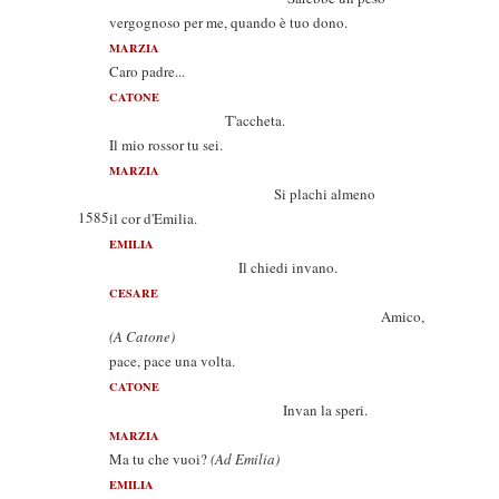
vergognoso per me, quando è tuo dono.
MARZIA
Caro padre...
CATONE
T'accheta.
Il mio rossor tu sei.
MARZIA
Si plachi almeno
1585
il cor d'Emilia.
EMILIA
Il chiedi invano.
CESARE
Amico,
(A Catone)
pace, pace una volta.
CATONE
Invan la speri.
MARZIA
Ma tu che vuoi?
(Ad Emilia)
EMILIA