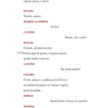
ripari entra, e detti
FULVIO
Venite, amici.
MARZIA ed EMILIA
O ciel!
CATONE
Numi, che vedo!
FULVIO
Cesare, all'armi nostre
1570
Utica aprì le porte; or puoi sicuro
goder della vittoria.
CATONE
Ah siam traditi!
CESARE
Corri, amico, e raffrena
(A Fulvio)
la militar licenza; io vincer voglio,
non trionfare.
EMILIA
Inutil ferro!
(Getta la spada)
MARZIA