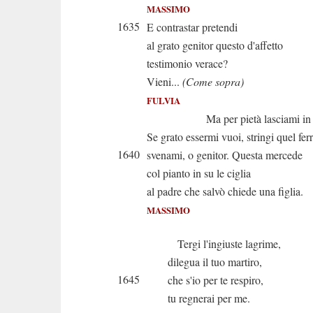
MASSIMO
1635
E contrastar pretendi
al grato genitor questo d'affetto
testimonio verace?
Vieni...
(Come sopra)
FULVIA
Ma per pietà lasciami in p
Se grato essermi vuoi, stringi quel fer
1640
svenami, o genitor. Questa mercede
col pianto in su le ciglia
al padre che salvò chiede una figlia.
MASSIMO
Tergi l'ingiuste lagrime,
dilegua il tuo martiro,
1645
che s'io per te respiro,
tu regnerai per me.