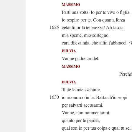
MASSIMO
Partì una volta. Io per te vivo o figlia,
io respiro per te. Con quanta forza
1625
celai finor la tenerezza! Ah lascia
mia speme, mio sostegno,
cara difesa mia, che alfin t'abbracci.
(
FULVIA
Vanne padre crudel.
MASSIMO
Perché mi sca
FULVIA
Tutte le mie sventure
1630
io riconosco in te. Basta ch'io seppi
per salvarti accusarmi.
Vanne, non rammentarmi
quanto per te perdei,
qual son io per tua colpa e qual tu sei.