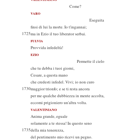
Come?
VARO
Eseguita
finsi di lui la morte. Io t'ingannai;
1725
ma in Ezio il tuo liberator serbai.
FULVIA
Provvida infedeltà!
EZIO
Permette il cielo
che tu debba i tuoi giorni,
Cesare, a questa mano
che credesti infedel. Vivi; io non curo
1730
maggior trionfo; e se ti resta ancora
per me qualche dubbiezza in mente accolta,
eccomi prigioniero un'altra volta.
VALENTINIANO
Anima grande, eguale
solamente a te stessa! In questo seno
1735
della mia tenerezza,
del pentimento mio ricevi un pegno.