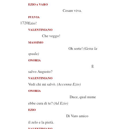
EZIO e VARO
Cesare viva.
FULVIA
1720
Ezio!
VALENTINIANO
Che veggo!
MASSIMO
Oh sorte!
(Getta la
spada)
ONORIA
È
salvo Augusto?
VALENTINIANO
Vedi chi mi salvò.
(Accenna Ezio)
ONORIA
Duce, qual nume
ebbe cura di te?
(Ad Ezio)
EZIO
Di Varo amico
il zelo e la pietà.
VALENTINIANO