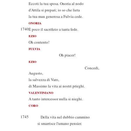
Eccoti la tua sposa. Onoria al nodo
d'Attila si prepari; io so che lieta
la tua man generosa a Fulvia cede.
ONORIA
1740
È poco il sacrifizio a tanta fede.
EZIO
Oh contento!
FULVIA
Oh piacer!
EZIO
Concedi,
Augusto,
la salvezza di Varo,
di Massimo la vita ai nostri prieghi.
VALENTINIANO
A tanto intercessor nulla si nieghi.
CORO
1745
Della vita nel dubbio cammino
si smarrisce l'umano pensier.