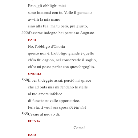
Ezio, gli obblighi miei
sono immensi con te. Volle il germano
avvilir la mia mano
sino alla tua; ma tu però, più giusto,
555
d'esserne indegno hai persuaso Augusto.
EZIO
No, l'obbligo d'Onoria
questo non è. L'obbligo grande è quello
ch'io fui cagion, nel conservarle il soglio,
ch'or mi possa parlar con quest'orgoglio.
ONORIA
560
È ver, ti deggio assai, perciò mi spiace
che ad onta mia mi rendano le stelle
al tuo amore infelice
di funeste novelle apportatrice.
Fulvia, ti vuol sua sposa
(A Fulvia)
565
Cesare al nuovo dì.
FULVIA
Come!
EZIO