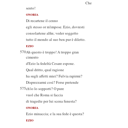
Che
sento!
ONORIA
Di recartene il cenno
egli stesso or m'impose. Ezio, dovresti
consolartene alfin; veder soggetto
tutto il mondo al suo ben pur è diletto.
EZIO
570
Ah questo è troppo! A troppo gran
cimento
d'Ezio la fedeltà Cesare espone.
Qual dritto, qual ragione
ha sugli affetti miei? Fulvia rapirmi?
Disprezzarmi così? Forse pretende
575
ch'io lo sopporti? O pure
vuol che Roma si faccia
di tragedie per lui scena funesta?
ONORIA
Ezio minaccia; e la sua fede è questa?
EZIO