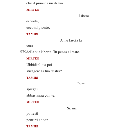
che il punisca un di voi.
MIRTEO
Libero
ei vada,
eccomi pronto.
TAMIRI
A me lascia la
cura
970
della sua libertà. Tu pensa al resto.
MIRTEO
Ubbidirò ma poi
stringerò la tua destra?
TAMIRI
Io mi
spiegai
abbastanza con te.
MIRTEO
Sì, ma
potresti
pentirti ancor.
TAMIRI