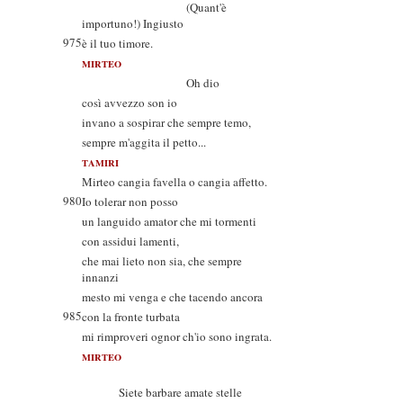
(Quant'è
importuno!) Ingiusto
975
è il tuo timore.
MIRTEO
Oh dio
così avvezzo son io
invano a sospirar che sempre temo,
sempre m'aggita il petto...
TAMIRI
Mirteo cangia favella o cangia affetto.
980
Io tolerar non posso
un languido amator che mi tormenti
con assidui lamenti,
che mai lieto non sia, che sempre
innanzi
mesto mi venga e che tacendo ancora
985
con la fronte turbata
mi rimproveri ognor ch'io sono ingrata.
MIRTEO
Siete barbare amate stelle