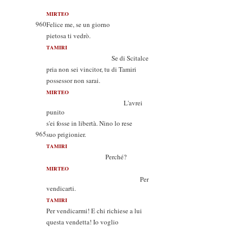
MIRTEO
960
Felice me, se un giorno
pietosa ti vedrò.
TAMIRI
Se di Scitalce
pria non sei vincitor, tu di Tamiri
possessor non sarai.
MIRTEO
L'avrei
punito
s'ei fosse in libertà. Nino lo rese
965
suo prigionier.
TAMIRI
Perché?
MIRTEO
Per
vendicarti.
TAMIRI
Per vendicarmi! E chi richiese a lui
questa vendetta! Io voglio