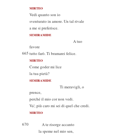
MIRTEO
Vedi quanto son io
sventurato in amore. Un tal rivale
a me si preferisce.
SEMIRAMIDE
A tuo
favore
665
tutto farò. Ti bramarei felice.
MIRTEO
Come goder mi lice
la tua pietà?
SEMIRAMIDE
Ti meravigli, o
prence,
perché il mio cor non vedi.
Va'; più caro mi sei di quel che credi.
MIRTEO
670
A te risorge accanto
la speme nel mio sen,