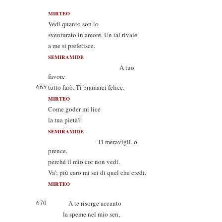
MIRTEO
Vedi quanto son io
sventurato in amore. Un tal rivale
a me si preferisce.
SEMIRAMIDE
A tuo
favore
665
tutto farò. Ti bramarei felice.
MIRTEO
Come goder mi lice
la tua pietà?
SEMIRAMIDE
Ti meravigli, o
prence,
perché il mio cor non vedi.
Va'; più caro mi sei di quel che credi.
MIRTEO
670
A te risorge accanto
la speme nel mio sen,