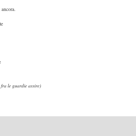
i ancora.
te
e
 fra le guardie assire)