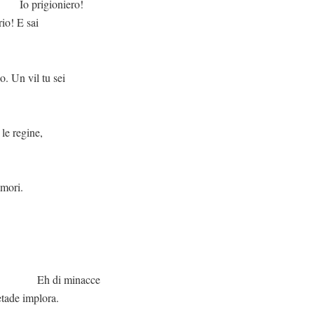
oniero!
io! E sai
vil tu sei
 le regine,
amori.
inacce
etade implora.