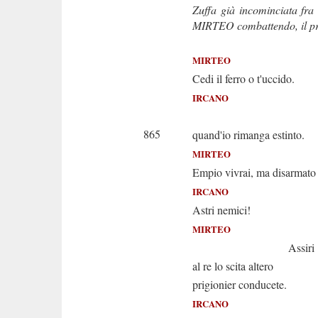
Zuffa già incominciata fra 
MIRTEO combattendo, il pri
MIRTEO
Cedi il ferro o t'uccido.
IRCANO
Il ferro
865
quand'io rimanga estinto.
MIRTEO
Empio vivrai, ma disarmato 
IRCANO
Astri nemici!
MIRTEO
Assiri
al re lo scita altero
prigionier conducete.
IRCANO