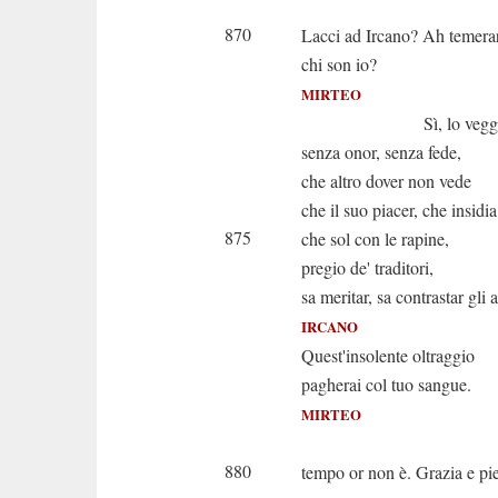
Io prigi
870
Lacci ad Ircano? Ah temerar
chi son io?
MIRTEO
Sì, lo veggo. Un 
senza onor, senza fede,
che altro dover non vede
che il suo piacer, che insidia
875
che sol con le rapine,
pregio de' traditori,
sa meritar, sa contrastar gli 
IRCANO
Quest'insolente oltraggio
pagherai col tuo sangue.
MIRTEO
Eh di m
880
tempo or non è. Grazia e pi