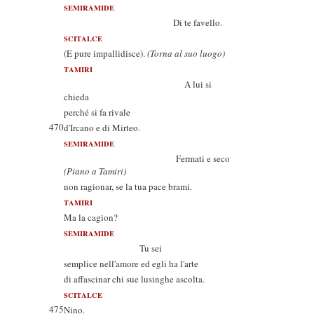
SEMIRAMIDE
Di te favello.
SCITALCE
(E pure impallidisce).
(Torna al suo luogo)
TAMIRI
A lui si
chieda
perché si fa rivale
470
d'Ircano e di Mirteo.
SEMIRAMIDE
Fermati e seco
(Piano a Tamiri)
non ragionar, se la tua pace brami.
TAMIRI
Ma la cagion?
SEMIRAMIDE
Tu sei
semplice nell'amore ed egli ha l'arte
di affascinar chi sue lusinghe ascolta.
SCITALCE
475
Nino.