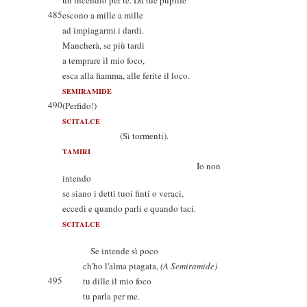
un incendio per te. Da tue pupille
485
escono a mille a mille
ad impiagarmi i dardi.
Mancherà, se più tardi
a temprare il mio foco,
esca alla fiamma, alle ferite il loco.
SEMIRAMIDE
490
(Perfido!)
SCITALCE
(Si tormenti).
TAMIRI
Io non
intendo
se siano i detti tuoi finti o veraci,
eccedi e quando parli e quando taci.
SCITALCE
Se intende sì poco
ch'ho l'alma piagata,
(A Semiramide)
495
tu dille il mio foco
tu parla per me.