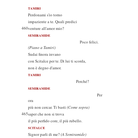
TAMIRI
Perdonami s'io torno
impaziente a te. Quali predici
460
venture all'amor mio?
SEMIRAMIDE
Poco felici.
(Piano a Tamiri)
Sudai finora invano
con Scitalce per te. Di lui ti scorda,
non è degno d'amor.
TAMIRI
Perché?
SEMIRAMIDE
Per
ora
più non cercar. Ti basti
(Come sopra)
465
saper che non si trova
il più perfido core, il più rubello.
SCITALCE
Signor parli di me?
(A Semiramide)