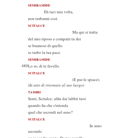
SEMIRAMIDE
Eh taci una volta,
non turbarmi così.
SCITALCE
Ma qui si tratta
del mio riposo e compatir tu dei
se bramoso di quello
io turbo la tua pace.
SEMIRAMIDE
480
Lo so, di te favello.
SCITALCE
(E pur le spiace).
(In atto di ritornare al suo luogo)
TAMIRI
Senti, Scitalce; alfin dai labbri tuoi
quando fia che s'intenda
quel che ascondi nel seno?
SCITALCE
In seno
ascondo