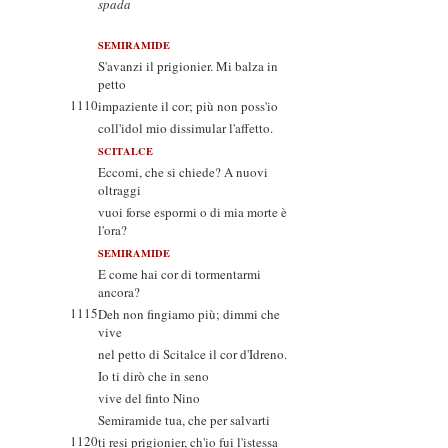
spada
SEMIRAMIDE
S'avanzi il prigionier. Mi balza in
petto
1110
impaziente il cor; più non poss'io
coll'idol mio dissimular l'affetto.
SCITALCE
Eccomi, che si chiede? A nuovi
oltraggi
vuoi forse espormi o di mia morte è
l'ora?
SEMIRAMIDE
E come hai cor di tormentarmi
ancora?
1115
Deh non fingiamo più; dimmi che
vive
nel petto di Scitalce il cor d'Idreno.
Io ti dirò che in seno
vive del finto Nino
Semiramide tua, che per salvarti
1120
ti resi prigionier, ch'io fui l'istessa