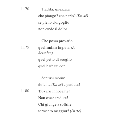
1170
Tradita, sprezzata
che piango? che parlo?
(Da sé)
se pieno d'orgoglio
non crede il dolor.
Che possa provarlo
1175
quell'anima ingrata,
(A
Scitalce)
quel petto di scoglio
quel barbaro cor.
Sentirsi morire
dolente
(Da sé)
e perduta!
1180
Trovarsi innocente!
Non esser creduta!
Chi giunge a soffrire
tormento maggior?
(Parte)