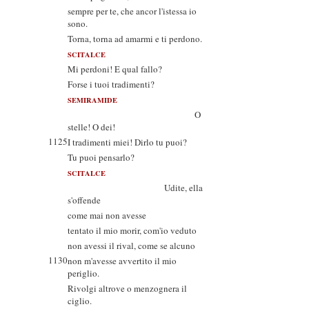
sempre per te, che ancor l'istessa io
sono.
Torna, torna ad amarmi e ti perdono.
SCITALCE
Mi perdoni! E qual fallo?
Forse i tuoi tradimenti?
SEMIRAMIDE
O
stelle! O dei!
1125
I tradimenti miei! Dirlo tu puoi?
Tu puoi pensarlo?
SCITALCE
Udite, ella
s'offende
come mai non avesse
tentato il mio morir, com'io veduto
non avessi il rival, come se alcuno
1130
non m'avesse avvertito il mio
periglio.
Rivolgi altrove o menzognera il
ciglio.