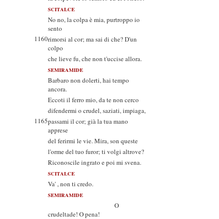
SCITALCE
No no, la colpa è mia, purtroppo io
sento
1160
rimorsi al cor; ma sai di che? D'un
colpo
che lieve fu, che non t'uccise allora.
SEMIRAMIDE
Barbaro non dolerti, hai tempo
ancora.
Eccoti il ferro mio, da te non cerco
difendermi o crudel, saziati, impiaga,
1165
passami il cor; già la tua mano
apprese
del ferirmi le vie. Mira, son queste
l'orme del tuo furor; ti volgi altrove?
Riconoscile ingrato e poi mi svena.
SCITALCE
Va' , non ti credo.
SEMIRAMIDE
O
crudeltade! O pena!