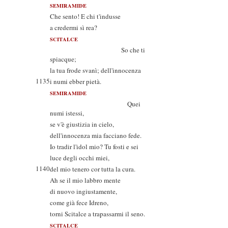
SEMIRAMIDE
Che sento! E chi t'indusse
a credermi sì rea?
SCITALCE
So che ti
spiacque;
la tua frode svanì; dell'innocenza
1135
i numi ebber pietà.
SEMIRAMIDE
Quei
numi istessi,
se v'è giustizia in cielo,
dell'innocenza mia facciano fede.
Io tradir l'idol mio? Tu fosti e sei
luce degli occhi miei,
1140
del mio tenero cor tutta la cura.
Ah se il mio labbro mente
di nuovo ingiustamente,
come già fece Idreno,
torni Scitalce a trapassarmi il seno.
SCITALCE