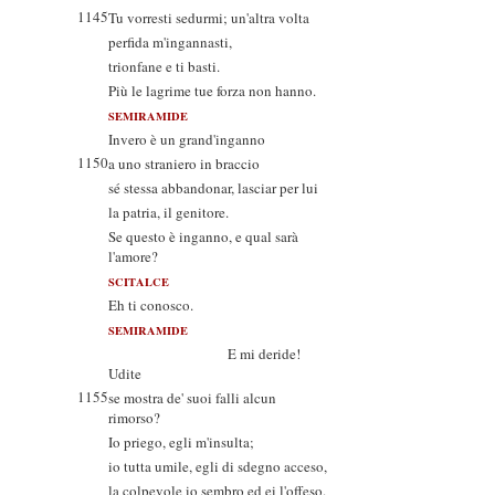
1145
Tu vorresti sedurmi; un'altra volta
perfida m'ingannasti,
trionfane e ti basti.
Più le lagrime tue forza non hanno.
SEMIRAMIDE
Invero è un grand'inganno
1150
a uno straniero in braccio
sé stessa abbandonar, lasciar per lui
la patria, il genitore.
Se questo è inganno, e qual sarà
l'amore?
SCITALCE
Eh ti conosco.
SEMIRAMIDE
E mi deride!
Udite
1155
se mostra de' suoi falli alcun
rimorso?
Io priego, egli m'insulta;
io tutta umile, egli di sdegno acceso,
la colpevole io sembro ed ei l'offeso.