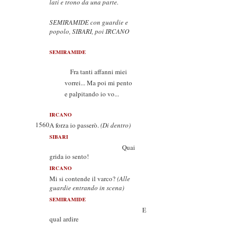
lati e trono da una parte.
SEMIRAMIDE con guardie e
popolo, SIBARI, poi IRCANO
SEMIRAMIDE
Fra tanti affanni miei
vorrei... Ma poi mi pento
e palpitando io vo...
IRCANO
1560
A forza io passerò.
(Di dentro)
SIBARI
Quai
grida io sento!
IRCANO
Mi si contende il varco?
(Alle
guardie entrando in scena)
SEMIRAMIDE
E
qual ardire