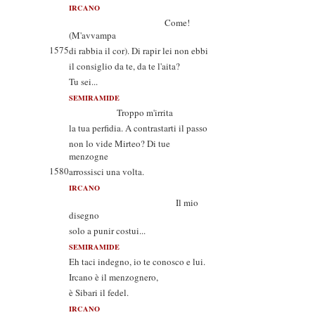
IRCANO
Come!
(M'avvampa
1575
di rabbia il cor). Di rapir lei non ebbi
il consiglio da te, da te l'aita?
Tu sei...
SEMIRAMIDE
Troppo m'irrita
la tua perfidia. A contrastarti il passo
non lo vide Mirteo? Di tue
menzogne
1580
arrossisci una volta.
IRCANO
Il mio
disegno
solo a punir costui...
SEMIRAMIDE
Eh taci indegno, io te conosco e lui.
Ircano è il menzognero,
è Sibari il fedel.
IRCANO