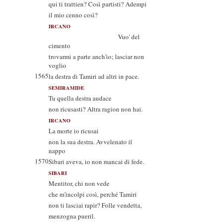
qui ti trattien? Così partisti? Adempi
il mio cenno così?
IRCANO
Vuo' del
cimento
trovarmi a parte anch'io; lasciar non
voglio
1565
la destra di Tamiri ad altri in pace.
SEMIRAMIDE
Tu quella destra audace
non ricusasti? Altra ragion non hai.
IRCANO
La morte io ricusai
non la sua destra. Avvelenato il
nappo
1570
Sibari aveva, io non mancai di fede.
SIBARI
Mentitor, chi non vede
che m'incolpi così, perché Tamiri
non ti lasciai rapir? Folle vendetta,
menzogna pueril.