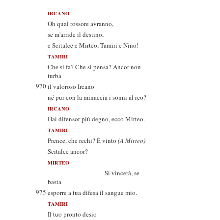
IRCANO
Oh qual rossore avranno,
se m'arride il destino,
e Scitalce e Mirteo, Tamiri e Nino!
TAMIRI
Che si fa? Che si pensa? Ancor non
turba
970
il valoroso Ircano
né pur con la minaccia i sonni al reo?
IRCANO
Hai difensor più degno, ecco Mirteo.
TAMIRI
Prence, che rechi? È vinto
(A Mirteo)
Scitalce ancor?
MIRTEO
Si vincerà, se
basta
975
esporre a tua difesa il sangue mio.
TAMIRI
Il tuo pronto desio