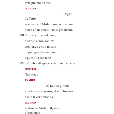
avrà premio da me.
IRCANO
Degno
d'affetto
veramente è Mirteo; rozzo in amore
non è come son io; ne sa gli arcani.
980
È sprezzato e nol cura;
è offeso e non s'adira;
con legge e con misura
or piange ed or sospira;
e pure alla sua fede
985
un'ombra di speranza è gran mercede.
MIRTEO
Nol niego.
TAMIRI
Al nuovo giorno
sarà forse mio sposo; ei non invano
a mio favor s'affanna.
IRCANO
Fortunato Mirteo! (Quanto
s'inganna!)