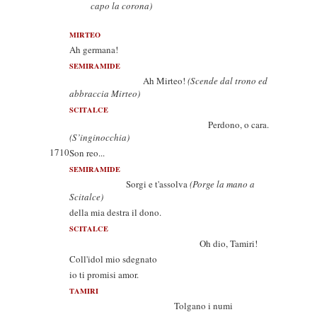
capo la corona)
MIRTEO
Ah germana!
SEMIRAMIDE
Ah Mirteo!
(Scende dal trono ed
abbraccia Mirteo)
SCITALCE
Perdono, o cara.
(S’inginocchia)
1710
Son reo...
SEMIRAMIDE
Sorgi e t'assolva
(Porge la mano a
Scitalce)
della mia destra il dono.
SCITALCE
Oh dio, Tamiri!
Coll'idol mio sdegnato
io ti promisi amor.
TAMIRI
Tolgano i numi