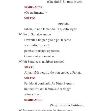
(Che dirò?) Sì, tutto è vero.
SEMIRAMIDE
(Oh tradimento!)
MIRTEO
Appieno,
Sibari, io non t'intendo. In questo foglio
1655
tu di Scitalce amico
l'avverti d'un periglio e poi ti sento
accusarlo, irritarmi
perch'ei rimanga oppresso.
Come amico e nemico
1660
di Scitalce si fa Sibari istesso?
SIBARI
Allor... (Mi perdo...) Io non credea... Parlai...
MIRTEO
Perfido, ti confondi. Ah Nino, è questi
un traditor; dal labbro suo si tragga
a forza il ver.
SEMIRAMIDE
(Se qui a parlar l'astringo,
1665
al popolo mi scopre). In chiuso loco