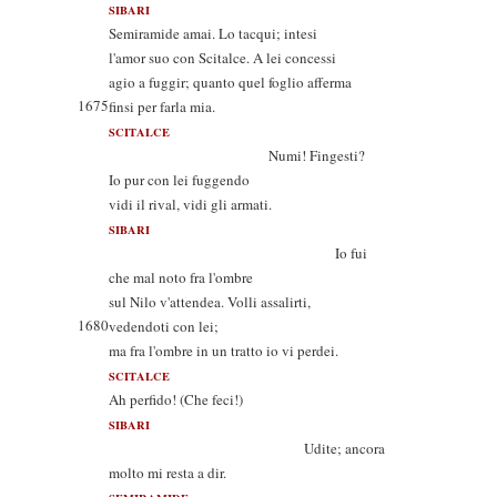
SIBARI
Semiramide amai. Lo tacqui; intesi
l'amor suo con Scitalce. A lei concessi
agio a fuggir; quanto quel foglio afferma
1675
finsi per farla mia.
SCITALCE
Numi! Fingesti?
Io pur con lei fuggendo
vidi il rival, vidi gli armati.
SIBARI
Io fui
che mal noto fra l'ombre
sul Nilo v'attendea. Volli assalirti,
1680
vedendoti con lei;
ma fra l'ombre in un tratto io vi perdei.
SCITALCE
Ah perfido! (Che feci!)
SIBARI
Udite; ancora
molto mi resta a dir.