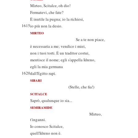
Mirteo, Scitalce, oh dio!
Fermatevi, che fate?
È inutile la pugna; io la richiesi,
1615
io più non la desio.
MIRTEO
Se a te non piace,
è necessaria a me; vendico i miei,
non i tuoi torti. È un traditor costui,
mentisce il nome; egli s'appella Idreno,
egli la mia germana
1620
dall'Egitto rapì.
SIBARI
(Stelle, che fia!)
SCITALCE
Saprò, qualunque io sia...
SEMIRAMIDE
Mirteo,
t'inganni.
Io conosco Scitalce,
quell'Idreno non è.