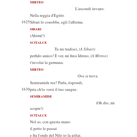
MIRTEO
L'ascondi invano.
Nella reggia d'Egitto
1625
Sibari lo conobbe, egli l'afferma.
SIBARI
(Ahimè!)
SCITALCE
Tu mi tradisci,
(A Sibari)
perfido amico! È ver, mi finsi Idreno,
(A Mirteo)
t'involai la germana.
MIRTEO
Ove si trova
Semiramide rea? Parla, rispondi,
1630
pria ch'io versi il tuo sangue.
SEMIRAMIDE
(Oh dio, mi
scopre!)
SCITALCE
Nol so, con questa mano
il petto le passai
e fra l'onde del Nilo io la gittai.