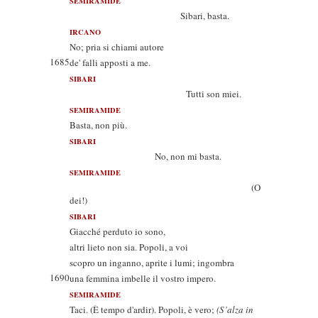
SEMIRAMIDE
Sibari, basta.
IRCANO
No; pria si chiami autore
1685
de' falli apposti a me.
SIBARI
Tutti son miei.
SEMIRAMIDE
Basta, non più.
SIBARI
No, non mi basta.
SEMIRAMIDE
(O
dei!)
SIBARI
Giacché perduto io sono,
altri lieto non sia. Popoli, a voi
scopro un inganno, aprite i lumi; ingombra
1690
una femmina imbelle il vostro impero.
SEMIRAMIDE
Taci. (È tempo d'ardir). Popoli, è vero;
(S’alza in