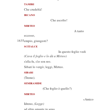
TAMIRI
Che crudeltà!
IRCANO
Che ascolto!
MIRTEO
A tanto
eccesso,
1635
empio, giungesti?
SCITALCE
In questo foglio vedi
(Cava il foglio e lo dà a Mirteo)
s'ella fu, s'io son reo.
Sibari lo vergò; leggi, Mirteo.
SIBARI
(Tremo).
SEMIRAMIDE
(Che foglio è quello?)
MIRTEO
«Amico
Idreno,
(Legge)
ad altro amante in seno