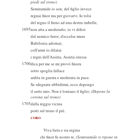
piedi sul trono)
Semiramide io son; del figlio invece
regnai finor ma per giovarvi. Io tolsi
del regno il freno ad una destra imbelle,
1695
non atta a moderarlo; io vi difesi
dal nemico furor; d'eccelse mura
Babilonia adornai;
coll'armi io dilatai
i regni dell'Assiria. Assiria istessa
1700
dica per me se mi provò finora
sotto spoglia fallace
ardita in guerra e moderata in pace.
Se sdegnate ubbidirmi, ecco depongo
il serto mio. Non è lontano il figlio;
(Depone la
corona sul trono)
1705
dalla reggia vicina
porti sul trono il piè.
CORO
Viva lieta e sia regina
chi finor fu nostro re.
(Semiramide si ripone in