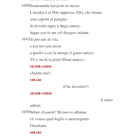
1640
Semiramide tua porti tu stesso.
L'insidia è al Nilo appresso. Ella, che brama
solo esporti al periglio
di doverla rapir, ti finge amore;
fugge con te ma col disegno infame
1645
di privarti di vita
e poi trovarsi unita
a quello a cui la stringe il genio antico.
Vivi; ha di te pietà Sibari amico».
SEMIRAMIDE
(Anima rea!)
SIBARI
(Che incontro!)
SEMIRAMIDE
E tanto
ardisti,
1650
Sibari, d'asserir? Di nuovo afferma
s'è verace quel foglio o menzognero.
Guardami.
SIBARI