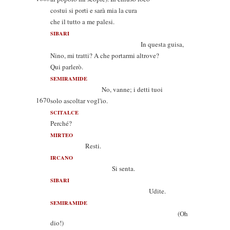
costui si porti e sarà mia la cura
che il tutto a me palesi.
SIBARI
In questa guisa,
Nino, mi tratti? A che portarmi altrove?
Qui parlerò.
SEMIRAMIDE
No, vanne; i detti tuoi
1670
solo ascoltar vogl'io.
SCITALCE
Perché?
MIRTEO
Resti.
IRCANO
Si senta.
SIBARI
Udite.
SEMIRAMIDE
(Oh
dio!)