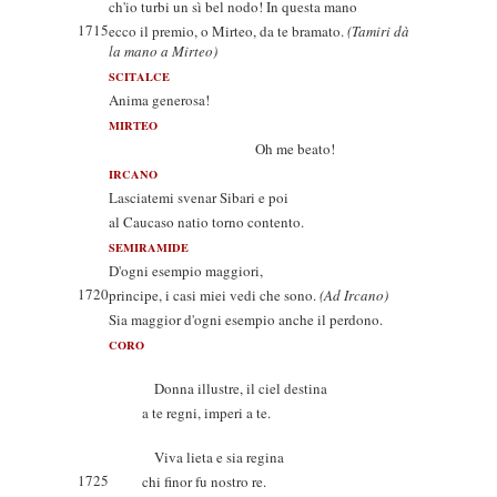
ch'io turbi un sì bel nodo! In questa mano
1715
ecco il premio, o Mirteo, da te bramato.
(Tamiri dà
la mano a Mirteo)
SCITALCE
Anima generosa!
MIRTEO
Oh me beato!
IRCANO
Lasciatemi svenar Sibari e poi
al Caucaso natio torno contento.
SEMIRAMIDE
D'ogni esempio maggiori,
1720
principe, i casi miei vedi che sono.
(Ad Ircano)
Sia maggior d'ogni esempio anche il perdono.
CORO
Donna illustre, il ciel destina
a te regni, imperi a te.
Viva lieta e sia regina
1725
chi finor fu nostro re.