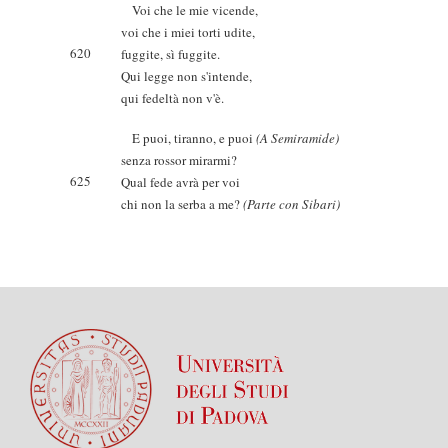
Voi che le mie vicende,
voi che i miei torti udite,
620
fuggite, sì fuggite.
Qui legge non s'intende,
qui fedeltà non v'è.
E puoi, tiranno, e puoi
(A Semiramide)
senza rossor mirarmi?
625
Qual fede avrà per voi
chi non la serba a me?
(Parte con Sibari)