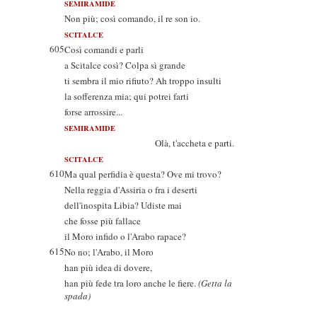
SEMIRAMIDE
Non più; così comando, il re son io.
SCITALCE
605
Così comandi e parli
a Scitalce così? Colpa sì grande
ti sembra il mio rifiuto? Ah troppo insulti
la sofferenza mia; qui potrei farti
forse arrossire...
SEMIRAMIDE
Olà, t'accheta e parti.
SCITALCE
610
Ma qual perfidia è questa? Ove mi trovo?
Nella reggia d'Assiria o fra i deserti
dell'inospita Libia? Udiste mai
che fosse più fallace
il Moro infido o l'Arabo rapace?
615
No no; l'Arabo, il Moro
han più idea di dovere,
han più fede tra loro anche le fiere.
(Getta la
spada)