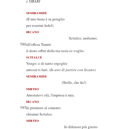
e SIBARI
SEMIRAMIDE
(Il mio bene è in periglio
per essermi fedel).
IRCANO
Scitalce, andiamo;
580
all'offesa Tamiri
il dono offrir della tua testa io voglio.
SCITALCE
Vengo; e di tanto orgoglio
arrossir ti farò.
(In atto di partire con Ircano)
SEMIRAMIDE
(Stelle, che fia!)
MIRTEO
Arrestatevi olà, l'impresa è mia.
IRCANO
585
Io primiero al cimento
chiamai Scitalce.
MIRTEO
Io difensor più giusto