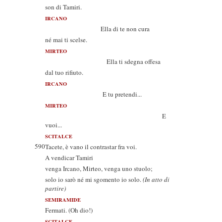
son di Tamiri.
IRCANO
Ella di te non cura
né mai ti scelse.
MIRTEO
Ella ti sdegna offesa
dal tuo rifiuto.
IRCANO
E tu pretendi...
MIRTEO
E
vuoi...
SCITALCE
590
Tacete, è vano il contrastar fra voi.
A vendicar Tamiri
venga Ircano, Mirteo, venga uno stuolo;
solo io sarò né mi sgomento io solo.
(In atto di
partire)
SEMIRAMIDE
Fermati. (Oh dio!)
SCITALCE