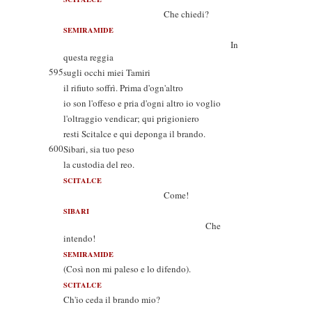
Che chiedi?
SEMIRAMIDE
In
questa reggia
595
sugli occhi miei Tamiri
il rifiuto soffrì. Prima d'ogn'altro
io son l'offeso e pria d'ogni altro io voglio
l'oltraggio vendicar; qui prigioniero
resti Scitalce e qui deponga il brando.
600
Sibari, sia tuo peso
la custodia del reo.
SCITALCE
Come!
SIBARI
Che
intendo!
SEMIRAMIDE
(Così non mi paleso e lo difendo).
SCITALCE
Ch'io ceda il brando mio?