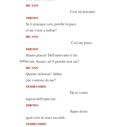
IRCANO
Così mi piacque.
MIRTEO
Se ti piacque così, perché la pace
or mi vieni a turbar?
IRCANO
Così mi piace.
MIRTEO
Strano piacer! Dell'amor mio ti fai
640
rivale, Ircano, ed il perché non sai?
IRCANO
Quante richieste! Alfine
che vorreste da me?
SEMIRAMIDE
Da te vorrei
ragion dell'opre tue.
MIRTEO
Saper desio
qual core in seno ascondi.
SEMIRAMIDE