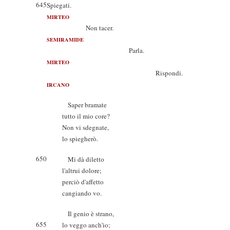
645
Spiegati.
MIRTEO
Non tacer.
SEMIRAMIDE
Parla.
MIRTEO
Rispondi.
IRCANO
Saper bramate
tutto il mio core?
Non vi sdegnate,
lo spiegherò.
650
Mi dà diletto
l'altrui dolore;
perciò d'affetto
cangiando vo.
Il genio è strano,
655
lo veggo anch'io;