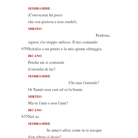
SEMIRAMIDE
(Conoscerai fra poco
che son pietosa e non crudel).
MIRTEO
Perdona,
signor, s'io troppo ardisco. Il tuo comando
630
Scitalce a un punto e la mia speme oltraggia.
IRCANO
Perché mi si contende
il trionfar di lui?
SEMIRAMIDE
Chi mai t'intende?
Or Tamiri non curi ed or la brami.
MIRTEO
Ma tu l'ami o non l'ami?
IRCANO
635
Nol so.
SEMIRAMIDE
Se amavi allor, come in te nacque
d'un rifiuto il desio?