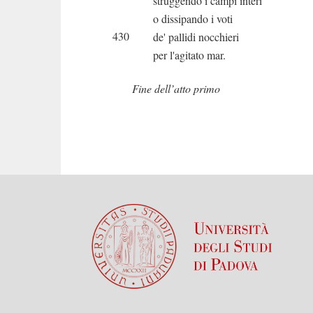
struggendo i campi interi
o dissipando i voti
430
de' pallidi nocchieri
per l'agitato mar.
Fine dell’atto primo