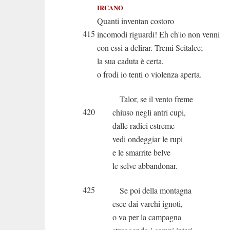
IRCANO
Quanti inventan costoro
415
incomodi riguardi! Eh ch'io non venni
con essi a delirar. Tremi Scitalce;
la sua caduta è certa,
o frodi io tenti o violenza aperta.
Talor, se il vento freme
420
chiuso negli antri cupi,
dalle radici estreme
vedi ondeggiar le rupi
e le smarrite belve
le selve abbandonar.
425
Se poi della montagna
esce dai varchi ignoti,
o va per la campagna